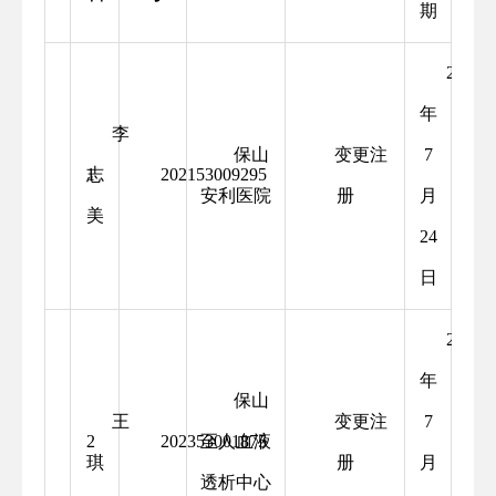
期
2025
年
李
保山
变更注
7
志
1
202153009295
安利医院
册
月
美
24
日
2025
年
保山
王
变更注
7
2
202353001875
至人血液
琪
册
月
透析中心