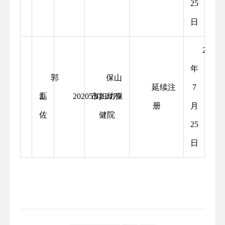
25
日
2025
年
郭
保山
延续注
7
磊
3
202053012170
市妇幼保
册
月
佐
健院
25
日