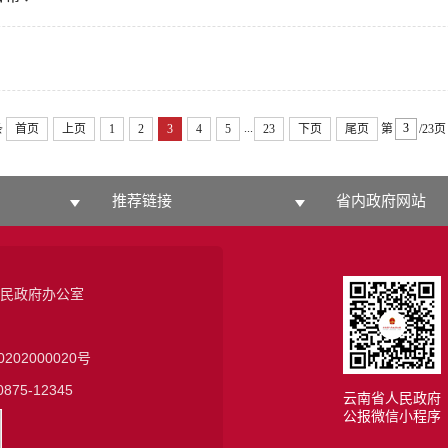
...
条
首页
上页
1
2
3
4
5
23
下页
尾页
第
/23页