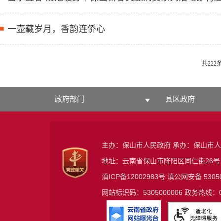
一壶藏岁月，香韵连侨心
共222