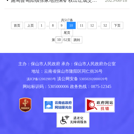
施甸县甸阳镇张家地热采矿权出让成交结果公示
2025-08-18
共517条
...
...
首页
上页
1
8
9
10
11
12
52
下页
尾页
第
/52页
跳转
主办：保山市人民政府 承办：保山市人民政府办公室
地址：云南省保山市隆阳区同仁街26号
滇公网安备
滇ICP备12002983号
53050202000020号
网站标识码：5305000006 政务热线：0875-12345