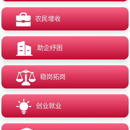
农民增收
助企纾困
稳岗拓岗
创业就业