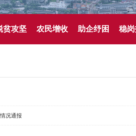
脱贫攻坚
农民增收
助企纾困
稳岗
展情况通报