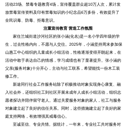
活动23场、禁毒专题教育4场，宣传覆盖群众超10万人次，累计发
放禁毒宣传资料及印有禁毒知识的小纪念品6万多份，有效提升了
全民识毒、防毒、拒毒意识。
注重宣传教育 营造工作氛围
家住兰城街道沙河社区的张小涵(化名)是一名小学四年级的学
生，过去性格内向，不愿与人交往。2025年，小涵坚持周末参加保
山惠工中心组织的儿童成长小组活动，性格逐渐变得开朗起来，在
活动中敢于表达自己的情感，学习成绩也有了显著提升。张小涵的
父亲(服务对象)十分开心，主动与社工联系，希望能找一份木工装
修工作。
新途同行社会工作服务站除了积极推动对象实现身心康复、融
入社会外，还组织社工到社区开展未成年人成长小组活动，组织志
愿者探访并陪伴留守老人。通过关爱服务对象的家人，社工与服务
对象建立起了良好的信任关系。同时，这些措施建立起了良好的家
庭支持网络，有效增强其戒毒信心。
至诚至信、专业共情。据统计，一年来，专业社工共对服务对