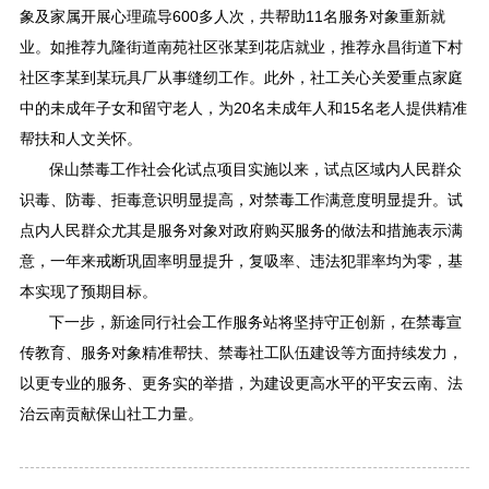
象及家属开展心理疏导600多人次，共帮助11名服务对象重新就
业。如推荐九隆街道南苑社区张某到花店就业，推荐永昌街道下村
社区李某到某玩具厂从事缝纫工作。此外，社工关心关爱重点家庭
中的未成年子女和留守老人，为20名未成年人和15名老人提供精准
帮扶和人文关怀。
保山禁毒工作社会化试点项目实施以来，试点区域内人民群众
识毒、防毒、拒毒意识明显提高，对禁毒工作满意度明显提升。试
点内人民群众尤其是服务对象对政府购买服务的做法和措施表示满
意，一年来戒断巩固率明显提升，复吸率、违法犯罪率均为零，基
本实现了预期目标。
下一步，新途同行社会工作服务站将坚持守正创新，在禁毒宣
传教育、服务对象精准帮扶、禁毒社工队伍建设等方面持续发力，
以更专业的服务、更务实的举措，为建设更高水平的平安云南、法
治云南贡献保山社工力量。