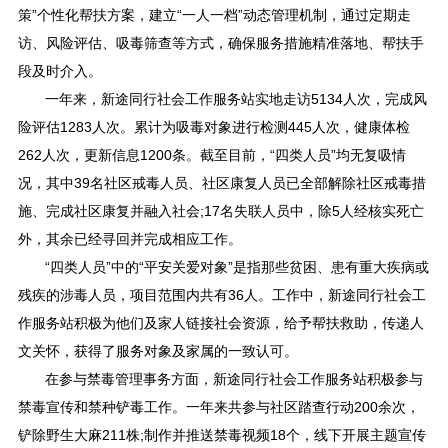
策”个性化帮扶方案，建立“一人一档”动态管理机制，通过定期走
访、风险评估、吸毒筛查等方式，确保服务措施精准落地、帮扶手
段及时介入。
一年来，新途同行社会工作服务站实地走访5134人次，完成风
险评估1283人次。累计为吸毒对象进行检测445人次，健康体检
262人次，更新信息1200条。截至目前，“四类人员”均无复吸情
况，其中39名社区戒毒人员、社区康复人员已全部解除社区戒毒措
施、完成社区康复并融入社会;17名失联人员中，除5人经核实死亡
外，其余已经寻回并完成相应工作。
“四类人员”中的“平安关爱对象”是指那些贫困、患有重大疾病或
残疾的涉毒人员，项目范围内共有36人。工作中，新途同行社会工
作服务站积极为他们及家人链接社会资源，给予帮扶救助，传递人
文关怀，获得了服务对象及家属的一致认可。
在参与禁毒管理事务方面，新途同行社会工作服务站积极参与
禁毒宣传和禁种铲毒工作。一年来共参与社区踏查行动200余次，
铲除野生大麻211株;制作并推送禁毒视频18个，线下开展主题宣传