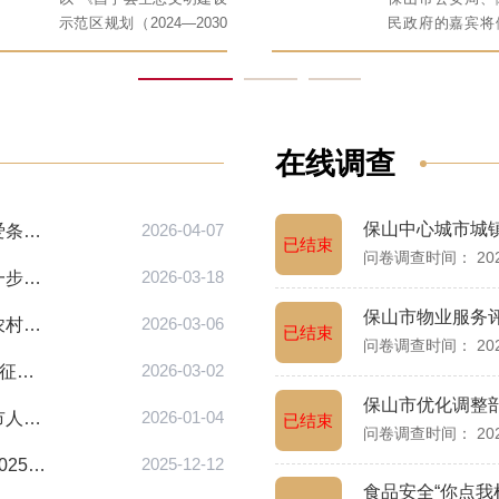
示范区规划（2024—2030
民政府的嘉宾将
年）》”为主题围绕“ 群众
山阳光政务》
关切的环境状况环保目
以“推进公安工作
标”与大家进行交流并回应
务保山高质量发
了百姓关切
题，聚焦社会治
点问题，在线解
在线调查
问，听取意见建
关切。
保山市司法局关于公开征求《保山市留守儿童关爱条例 （草案）...
2026-04-07
已结束
问卷调查时间： 2024-
保山市卫生健康委员会关于公开征求《保山市进一步推进落实“...
2026-03-18
保山市物业服务
保山市农业农村局关于公开征求《关于锚定农业农村现代化扎实...
2026-03-06
已结束
问卷调查时间： 2024-
关于开展保山市“十五五”新型工业化规划意见建议征集活动的公告
2026-03-02
保山市优化调整
保山市人力资源和社会保障局关于公开征求保山市人力资源和社...
2026-01-04
已结束
问卷调查时间： 2024-
保山市发展和改革委员会关于公开征求《保山市2025年国民经济...
2025-12-12
食品安全“你点我