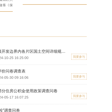
务》直播间，以 “聚焦民
做客《保
生、强化监管、共筑安全
直播间，
消费环境”为主题，围绕“食
现代化,服
品、药品安全和消费维
展”为主
权”等群众关心关注的热点
安热点难
难点问题，在线解答听众
答听众提
提问，听取意见建议，回
议，回应
应关切。
保山中心城市城镇开发边界内各片区国土空间详细规划调查问卷
《保山市进一步推进落实“三免一关怀” 待遇实施方案》（征求...
2026-04-21
我要参与
10-25 16:25:00
保山市发展改革委关于《保山市2025年国民经济和社会发展计划...
2026-01-13
评价问卷调查表
保山市国民经济和社会发展第十五个五年规划纲要（草案）征求...
2026-01-07
我要参与
05-30 09:16:06
关于保山市2026年度大中型水库移民后期扶持项目和资金计划征...
2025-12-15
部分住房公积金使用政策调查问卷
保山市生态环境局关于《保山市重污染天气应急预案（征求意见...
2025-10-28
我要参与
05-17 16:07:25
保山市司法局关于公开征求《保山市养老服务促进条例（草案）...
2025-06-06
检”调查问卷