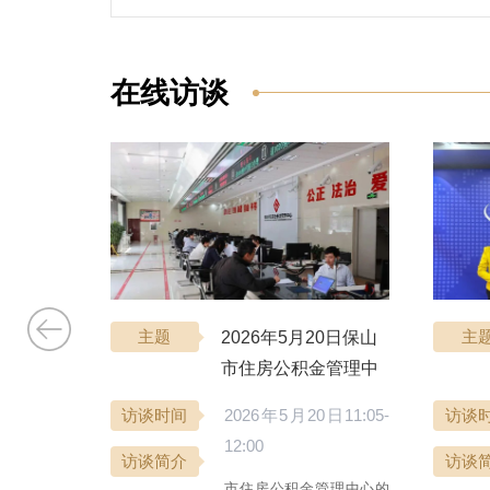
在线访谈
2日保山市
主题
2026年5月20日保山
主
局、腾冲
市住房公积金管理中
与你相约
心与你相约《保山阳
日11:05-
访谈时间
2026年5月20日11:05-
访谈
政务》
光政务》
12:00
访谈简介
访谈
草原局、腾
市住房公积金管理中心的