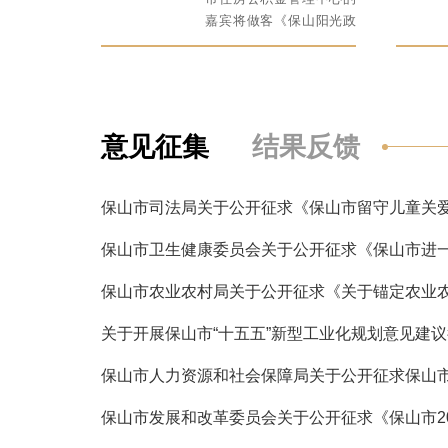
、腾冲市林
嘉宾将做客《保山阳光政
嘉宾将做客
务》直播间，以“聚金惠民
政务》直播
安居筑梦”为主题，结合住
规用火，做
房公积金缴存、提取、贷
火工作，预
款等政策和群众关注的热
发生”为主
点、焦点问题展开交流，
意见征集
结果反馈
杜绝违规用
在线解答听众提问，听取
何实施森林
意见建议，回应关切。
主轮流值班
心关注的热
，在线解答
听取意见建
。