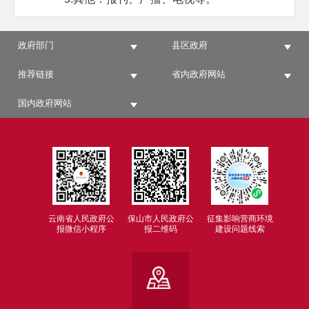
线下获取方式：
1.保山市政务服务中心
政府部门
县区政府
地址：保山市隆阳区永昌街道兰城路520
推荐链接
省内政府网站
号永昌传媒中心2号楼3楼市政务服务中心；
开放时间：8:00—11:30，14:30—17:30
国内政府网站
（周一至周五，节假日除外）；
联系电话：0875-2198298。
2.保山市档案馆
地址：保山市隆阳区上巷街17号档案馆；
开放时间：8:00—11:30，14:30—17:30
（周一至周五，节假日除外）；
云南省人民政府公
保山市人民政府公
征集影响营商环境
报微信小程序
报二维码
建设问题线索
联系电话：0875-2120691。
3.保山市图书馆
地址：保山市隆阳区兰城街道永昌文化园
3号
开放时间：