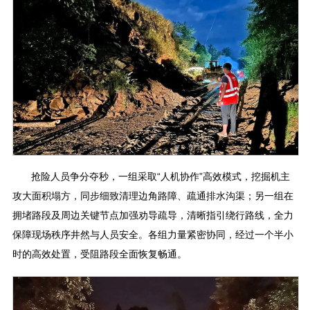
抢险人员争分夺秒，一组采取“人机协作”高效模式，挖掘机主
攻大面积塌方，同步细致清理边角路障、疏通排水沟渠；另一组在
拥堵路段及周边关键节点加强劝导疏导，清晰指引绕行路线，全力
保障现场秩序井然与人员安全。各组力量紧密协同，经过一个半小
时的高效处置，受阻路段全面恢复畅通。