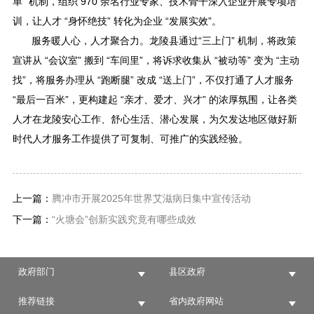
单” 机制，组织 970 余名行业专家、技术骨干深入企业开展专项培
训，让人才 “身怀绝技” 转化为企业 “发展实效”。
服务暖人心，人才聚合力。龙陵县通过“三上门” 机制，将政策
宣讲从 “会议室” 搬到 “车间里”，将诉求收集从 “被动等” 变为 “主动
找”，将服务办理从 “跑断腿” 改成 “送上门”，不仅打通了人才服务
“最后一百米”，更构建起 “亲才、爱才、兴才” 的浓厚氛围，让各类
人才在龙陵安心工作、舒心生活、潜心发展，为欠发达地区做好新
时代人才服务工作提供了可复制、可推广的实践经验。
上一篇：
腾冲市开展2025年世界艾滋病日集中宣传活动
下一篇：
“火塘会”创新实践究竟有哪些成效
政府部门
县区政府
推荐链接
省内政府网站