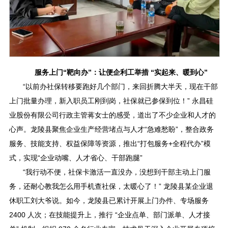
服务上门“靶向办”：让便企利工举措 “实起来、暖到心”
“以前办社保转移要跑好几个部门，来回折腾大半天，现在干部
上门批量办理，新入职员工刚到岗，社保就已参保到位！” 永昌硅
业股份有限公司行政主管蒋女士的感受，道出了不少企业和人才的
心声。龙陵县聚焦企业生产经营堵点与人才“急难愁盼”，整合政务
服务、技能支持、权益保障等资源，推出“打包服务+全程代办”模
式，实现“企业动嘴、人才省心、干部跑腿”
“我行动不便，社保卡激活一直没办，没想到干部主动上门服
务，还耐心教我怎么用手机查社保，太暖心了！” 龙陵县某企业退
休职工刘大爷说。如今，龙陵县已累计开展上门办件、专场服务
2400 人次；在技能提升上，推行 “企业点单、部门派单、人才接