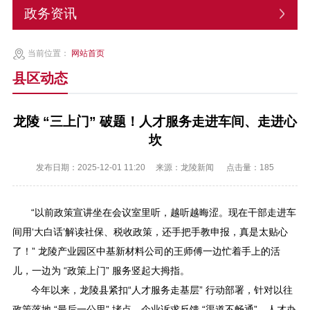
政务资讯
当前位置：
网站首页
县区动态
龙陵 “三上门” 破题！人才服务走进车间、走进心
坎
发布日期：2025-12-01 11:20
来源：龙陵新闻
点击量：
185
“以前政策宣讲坐在会议室里听，越听越晦涩。现在干部走进车
间用‘大白话’解读社保、税收政策，还手把手教申报，真是太贴心
了！” 龙陵产业园区中基新材料公司的王师傅一边忙着手上的活
儿，一边为 “政策上门” 服务竖起大拇指。
今年以来，龙陵县紧扣“人才服务走基层” 行动部署，针对以往
政策落地 “最后一公里” 堵点、企业诉求反馈 “渠道不畅通”、人才办