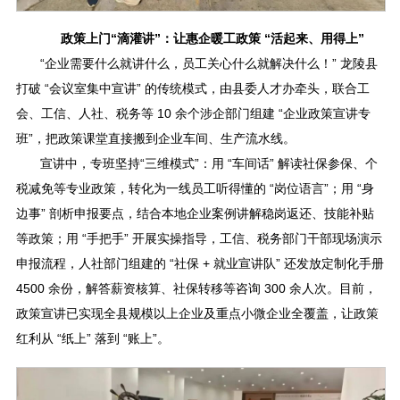
政策上门“滴灌讲”：让惠企暖工政策 “活起来、用得上”
“企业需要什么就讲什么，员工关心什么就解决什么！” 龙陵县
打破 “会议室集中宣讲” 的传统模式，由县委人才办牵头，联合工
会、工信、人社、税务等 10 余个涉企部门组建 “企业政策宣讲专
班”，把政策课堂直接搬到企业车间、生产流水线。
宣讲中，专班坚持“三维模式”：用 “车间话” 解读社保参保、个
税减免等专业政策，转化为一线员工听得懂的 “岗位语言”；用 “身
边事” 剖析申报要点，结合本地企业案例讲解稳岗返还、技能补贴
等政策；用 “手把手” 开展实操指导，工信、税务部门干部现场演示
申报流程，人社部门组建的 “社保 + 就业宣讲队” 还发放定制化手册
4500 余份，解答薪资核算、社保转移等咨询 300 余人次。目前，
政策宣讲已实现全县规模以上企业及重点小微企业全覆盖，让政策
红利从 “纸上” 落到 “账上”。