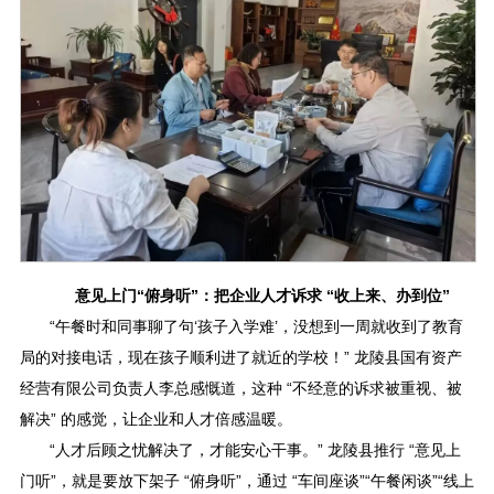
意见上门“俯身听”：把企业人才诉求 “收上来、办到位”
“午餐时和同事聊了句‘孩子入学难’，没想到一周就收到了教育
局的对接电话，现在孩子顺利进了就近的学校！” 龙陵县国有资产
经营有限公司负责人李总感慨道，这种 “不经意的诉求被重视、被
解决” 的感觉，让企业和人才倍感温暖。
“人才后顾之忧解决了，才能安心干事。” 龙陵县推行 “意见上
门听”，就是要放下架子 “俯身听”，通过 “车间座谈”“午餐闲谈”“线上