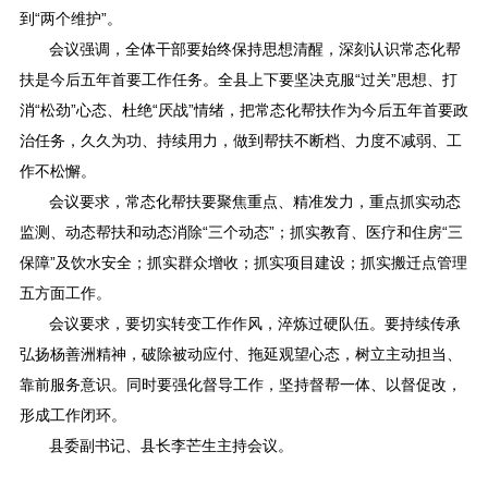
到“两个维护”。
会议强调，全体干部要始终保持思想清醒，深刻认识常态化帮
扶是今后五年首要工作任务。全县上下要坚决克服“过关”思想、打
消“松劲”心态、杜绝“厌战”情绪，把常态化帮扶作为今后五年首要政
治任务，久久为功、持续用力，做到帮扶不断档、力度不减弱、工
作不松懈。
会议要求，常态化帮扶要聚焦重点、精准发力，重点抓实动态
监测、动态帮扶和动态消除“三个动态”；抓实教育、医疗和住房“三
保障”及饮水安全；抓实群众增收；抓实项目建设；抓实搬迁点管理
五方面工作。
会议要求，要切实转变工作作风，淬炼过硬队伍。要持续传承
弘扬杨善洲精神，破除被动应付、拖延观望心态，树立主动担当、
靠前服务意识。同时要强化督导工作，坚持督帮一体、以督促改，
形成工作闭环。
县委副书记、县长李芒生主持会议。