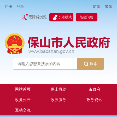
简体
繁体
注册
登录
|
|
无障碍浏览
长者模式
智能问答
搜索
网站首页
保山概览
市政府
政务公开
政务服务
政务资讯
互动交流