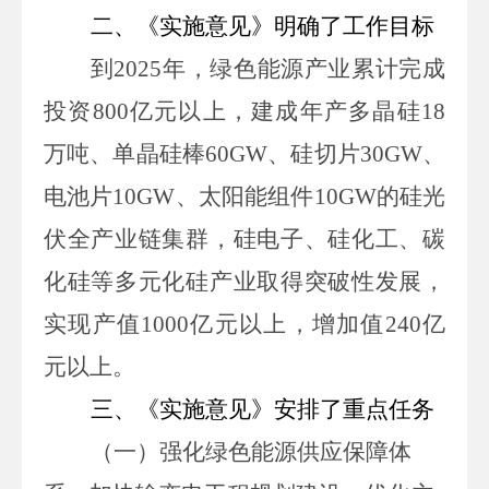
二、
《实施意见》
明确了工作目标
到
2025
年，绿色能源产业累计完成
投资
800
亿元以上，建成年产多晶硅
18
万吨、单晶硅棒
60GW
、硅切片
30GW
、
电池片
10GW
、太阳能组件
10GW
的硅光
伏全产业链集群，
硅电子、硅化工、碳
化硅等多元化硅产业取得突破性发展，
实现产值
1000
亿元以上，增加值
240
亿
元以上。
三、《实施意见》
安排了重点任务
（一）强化绿色能源供应保障体