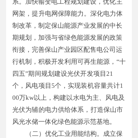
系。
加快
输变电
工程规划
建设
优化主
，
网架，提升电网保障能力
。
深化电力体
制改革，制定
保山
能源产业发展的中长
期规划
，加强与省绿色能源发展的政策
衔接，
完善保山产业园区配售电公司运
行机制，
积极开发利用可再生能源，
“十
四五”期间规划建设光伏开发项目
21
个，风电项目
5
个，实现装机容量共计
1
00
万
kw
以上，构建以水电为主、风电及
光伏为辅的电力供给体系，
打造
保山市
风光水储一体化绿色能源示范基地
。
（二）优化工业用能结构。
成立保