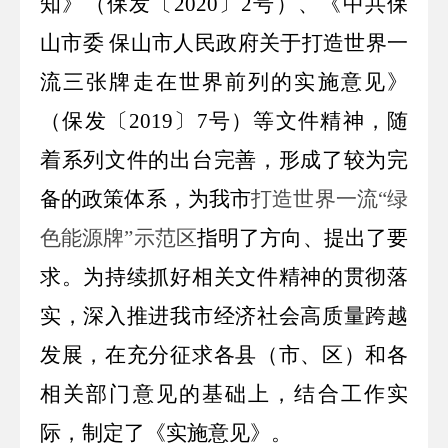
知
》（保发
〔
2020
〕
2
号
）、《中共保
山市委
保山市人民政府关于
打造世界一
流三张牌走在世界前列的实施意见
》
（保发
〔
2019
〕
7
号
）等文件精神，随
着系列文件的出台完善，
形成了较为完
备的政策体系，为我市
打造世界一流
“绿
色能源牌”示范区
指明了方向、提出了要
求。为持续抓好相关文件精神的贯彻落
实，深入推进我市经济社会高质量跨越
发展，在充分征求各县（市、区）和各
相关部门意见的基础上，结合工作实
际，制定了《实施意见》。