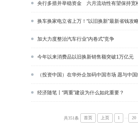
央行多措并举稳资金 六月流动性有望保持宽
换车换家电立省上万！“以旧换新”最新省钱攻
加大力度整治汽车行业“内卷式”竞争
今年以来消费品以旧换新销售额突破1万亿元
（投资中国）在华外企加码中国市场 愿与中国经
经济随笔丨“两重”建设为什么如此重要？
...
首页
上页
1
20
共351条