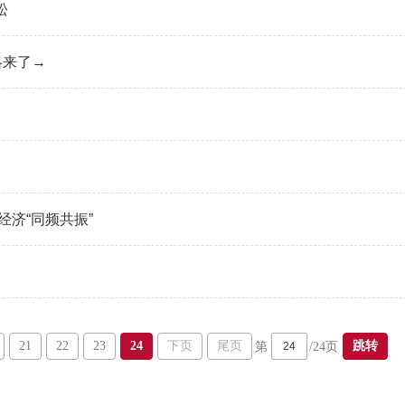
松
略来了→
济“同频共振”
21
22
23
24
下页
尾页
跳转
第
/24页