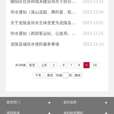
隆阳区住房和城乡建设局关于部分区域自来水停水的通告
2023-12-11
停水通知（溪山花园、腾药宴、双标杆安置地、玉宸翠景、戒毒所及周边用...
2023-12-04
关于龙陵县供水主体变更为龙陵县东振产投发展集团有限公司的公告
2023-12-01
停水通知（西部客运站、公路局、宝峰山语、公租房、政务中心、观音塘社...
2023-11-21
龙陵县城供水便民服务事项
2023-11-14
...
共189条
首页
上页
1
6
7
8
9
10
下页
尾页
到第
页
跳转
政府部门
县区政府
推荐链接
省内政府网站