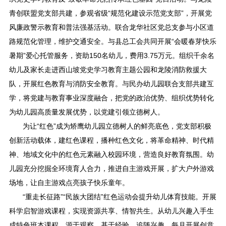
青创联盟党支部共建，参观省级“规范化建设示范党支部”，开展党
风廉政警示教育和普法强基活动。联合龙华社区党总支参与小区道
路规范化管理，维护交通安全。与县总工会共同开展“会暖春芽快乐
暑期”爱心托管服务，资助150名幼儿，费用3.75万元。组织千余名
幼儿及家长走进西山坡党史学习教育主题公园和龙陵消防救援大
队，开展红色教育与消防安全教育。与民办幼儿园联合支部共建互
学，将党建与教育事业深度融合，把党的政治优势、组织优势转化
为幼儿园高质量发展优势，以党建引领立德树人。
为让“红色”成为矫鹰幼儿园立德树人的鲜亮底色，党支部积极
创新活动载体，建红色课程，播种红色文化，将革命精神、时代精
神、地域文化中的红色元素融入校园环境，营造良好教育氛围。幼
儿园充分挖掘全环境育人合力，推进自主游戏开展，扩大户外游戏
场地，让自主游戏点亮孩子快乐童年。
“重走长征路”“民族大团结”红色运动会提升幼儿体育技能。开展
科学启智游戏课程，实现资源共享、情智共生。从幼儿兴趣入手生
成特色班本课程，源于观察、基于经验、追随兴趣。每月开展创意