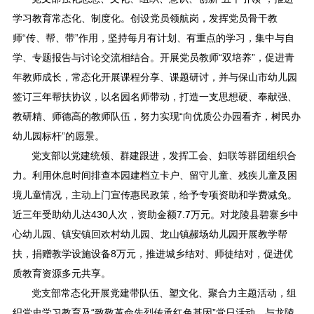
学习教育常态化、制度化。创设党员领航岗，发挥党员骨干教
师“传、帮、带”作用，坚持每月有计划、有重点的学习，集中与自
学、专题报告与讨论交流相结合。开展党员教师“双培养”，促进青
年教师成长，常态化开展课程分享、课题研讨，并与保山市幼儿园
签订三年帮扶协议，以名园名师带动，打造一支思想硬、奉献强、
教研精、师德高的教师队伍，努力实现“向优质公办园看齐，树民办
幼儿园标杆”的愿景。
党支部以党建统领、群建跟进，发挥工会、妇联等群团组织合
力。利用休息时间排查本园建档立卡户、留守儿童、残疾儿童及困
境儿童情况，主动上门宣传惠民政策，给予专项资助和学费减免。
近三年受助幼儿达430人次，资助金额7.7万元。对龙陵县碧寨乡中
心幼儿园、镇安镇回欢村幼儿园、龙山镇赧场幼儿园开展教学帮
扶，捐赠教学设施设备8万元，推进城乡结对、师徒结对，促进优
质教育资源多元共享。
党支部常态化开展党建带队伍、塑文化、聚合力主题活动，组
织党史学习教育及“致敬革命先烈传承红色基因”党日活动。与龙陵