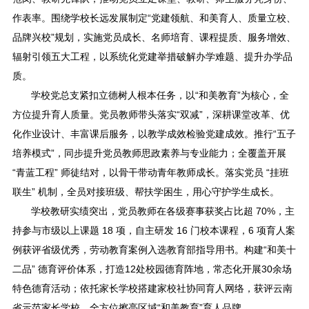
作表率。围绕学校长远发展制定“党建领航、和美育人、质量立校、
品牌兴校”规划，实施党员成长、名师培育、课程提质、服务增效、
辐射引领五大工程，以系统化党建举措破解办学难题、提升办学品
质。
学校党总支紧扣立德树人根本任务，以“和美教育”为核心，全
方位提升育人质量。党员教师带头落实“双减”，深耕课堂改革、优
化作业设计、丰富课后服务，以教学成效检验党建成效。推行“五子
培养模式”，同步提升党员教师思政素养与专业能力；全覆盖开展
“青蓝工程” 师徒结对，以骨干带动青年教师成长。落实党员 “挂班
联生” 机制，全员对接班级、帮扶学困生，用心守护学生成长。
学校教研实绩突出，党员教师在各级赛事获奖占比超 70%，主
持参与市级以上课题 18 项，自主研发 16 门校本课程，6 项育人案
例获评省级优秀，劳动教育案例入选教育部指导用书。构建“和美十
二品” 德育评价体系，打造12处校园德育阵地，常态化开展30余场
特色德育活动；依托家长学校搭建家校社协同育人网络，获评云南
省示范家长学校，全方位擦亮区域“和美教育”育人品牌。