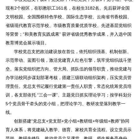
现有2个校区，在职教职工161名，在校生3182名。先后获评全国
文明校园、全国围棋特色学校、国际生态学校、云南省书香校园、
省级现代教育示范学校、市级教育质量优质学校、先进基层党组织
等荣誉；“和美教育实践成果” 获评省级优秀教学成果，并入选中国
教育博览会展示项目。
学校党总支把政治建设放在首位，依托组织强基、机制创新、
示范带动、蓝图引领，激活党建育人红色引擎，筑牢党组织战斗堡
垒。落实党组织把方向、管大局、抓队伍的领导职责，推动党建与
办学治校同步谋划部署考核，搭建三级联动组织架构，压实党员管
理责任。党总支书记履行党建第一责任人职责，常态化统筹党员培
训，各支部依托 “三会一课”、主题党日抓实理论学习；按学科划分
5个党员骨干牵头的党小组，把理论学习、教研攻坚落到教学一
线。
创新搭建“党总支+党支部+党小组+教研组+年级组+教师”协同
育人体系，将党建融入教学、德育、家校共育全流程。设立党员示
范岗、教研先锋队，推动党员立足课堂、教研、师生服务亮身份、