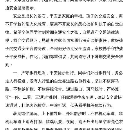
通安全温馨提示。
安全是成长的基石，平安是家庭的幸福。孩子的交通安全，离
不开学校的常态化教育，更离不开家长的悉心监护和孩子的自觉自
律。希望全体同学时刻紧绷交通安全之弦，自觉遵守交通法律法
规，摒弃交通陋习；恳请各位家长切实履行法定监护责任，做好孩
子的交通安全言传身教，全程做好假期安全监管，家校携手守护孩
子平安成长。在此，我们郑重倡议，共同遵守以下暑期交通安全准
则：
一、严守步行规则，平安徒步出行。同学们外出步行时，务必
走人行横道，没有人行道的自觉靠道路右侧行走，坚决不横穿马
路、不翻越护栏、不横穿绿化带。通过路口、斑马线时，严格遵
守“一停、二看、三通过”准则，仔细观察往来车辆，确认安全后快
速通过，杜绝奔跑横穿、中途折返、低头看手机等危险行为。
暑期结伴游玩、上下辅导班、外出散步时，不在机动车道、非
机动车道上追逐打闹、嬉戏玩耍。夜间、雨天外出尽量穿着亮色衣
物、佩戴反光配饰，提升自身辨识度，规避视线不佳带来的通行风