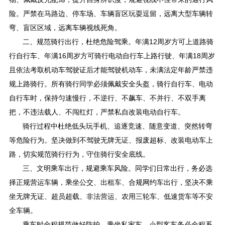
险。严禁在马路边、停车场、车辆盲区玩耍逗留，远离大型车辆转
弯、盲区区域，远离车辆视线死角。
二、规范骑行出行，杜绝危险驾乘。年满12周岁方可上道路骑
行自行车、年满16周岁方可骑行电动自行车上路行驶、年满18周岁
且依法考取机动车驾驶证后才能驾驶机动车，未满法定年龄严禁违
规上路骑行。所有骑行同学必须佩戴安全头盔，骑行自行车、电动
自行车时，保持匀速慢行，不逆行、不飙车、不并行、不双手离
把，不违法载人、不闯红灯，严禁私自改装电动自行车。
骑行过程中杜绝低头玩手机、追逐竞速、随意变道、突然转弯
等危险行为。坚决做到不驾驶无牌无证、报废超标、改装电动车上
路，切实规范骑行行为，守住骑行安全底线。
三、文明乘车出行，规避乘车风险。同学们日常出行，务必选
择正规营运车辆，乘坐公交、出租车、合规网约车出行，坚决不乘
坐无牌无证、超员超载、非法营运、农用三轮车、低速货车等不安
全车辆。
乘车时全程规范做好防护，乘坐私家车、小型客车务必全程系