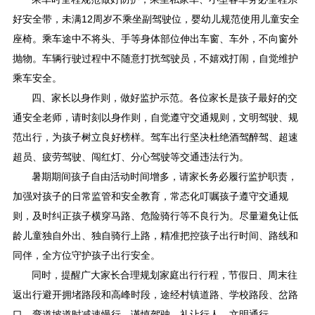
好安全带，未满12周岁不乘坐副驾驶位，婴幼儿规范使用儿童安全
座椅。乘车途中不将头、手等身体部位伸出车窗、车外，不向窗外
抛物。车辆行驶过程中不随意打扰驾驶员，不嬉戏打闹，自觉维护
乘车安全。
四、家长以身作则，做好监护示范。各位家长是孩子最好的交
通安全老师，请时刻以身作则，自觉遵守交通规则，文明驾驶、规
范出行，为孩子树立良好榜样。驾车出行坚决杜绝酒驾醉驾、超速
超员、疲劳驾驶、闯红灯、分心驾驶等交通违法行为。
暑期期间孩子自由活动时间增多，请家长务必履行监护职责，
加强对孩子的日常监管和安全教育，常态化叮嘱孩子遵守交通规
则，及时纠正孩子横穿马路、危险骑行等不良行为。尽量避免让低
龄儿童独自外出、独自骑行上路，精准把控孩子出行时间、路线和
同伴，全方位守护孩子出行安全。
同时，提醒广大家长合理规划家庭出行行程，节假日、周末往
返出行避开拥堵路段和高峰时段，途经村镇道路、学校路段、岔路
口、弯道坡道时减速慢行、谨慎驾驶，礼让行人、文明通行。