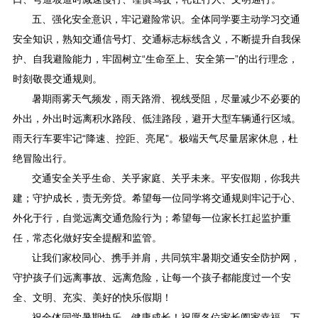
五、强化安全意识，牢记避险常识。全体同学要主动学习交通
安全知识，熟知交通信号灯、交通标志标线含义，不断提升自我保
护、自我避险能力，牢固树立“生命至上、安全第一”的出行理念，
时刻敬畏交通规则。
暑期雨雾天气频发，雨天路滑、视线受阻，尽量减少不必要的
外出，外出时远离积水路段、低洼路段，避开大型车辆通行区域。
雨天行车要牢记“降速、控距、亮尾”。极端天气尽量居家休息，杜
绝冒险出行。
交通安全关乎生命、关乎家庭、关乎未来。平安假期，你我共
建；守护成长，责无旁贷。希望每一位同学将交通规则牢记于心、
外化于行，自觉远离交通危险行为；希望每一位家长扛起监护重
任，常态化做好安全提醒和监管。
让我们家校同心、携手并肩，共同筑牢暑期交通安全防护网，
守护孩子们远离事故、远离危险，让每一个孩子都能度过一个安
全、文明、充实、美好的快乐假期！
祝全体同学暑期快乐、健康成长！祝愿各位家长阖家幸福、万