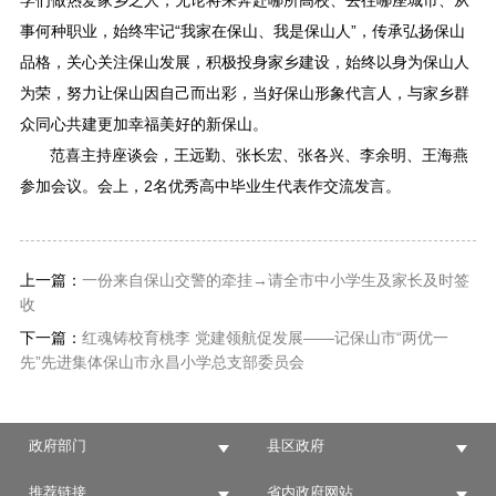
学们做热爱家乡之人，无论将来奔赴哪所高校、去往哪座城市、从
事何种职业，始终牢记“我家在保山、我是保山人”，传承弘扬保山
品格，关心关注保山发展，积极投身家乡建设，始终以身为保山人
为荣，努力让保山因自己而出彩，当好保山形象代言人，与家乡群
众同心共建更加幸福美好的新保山。
范喜主持座谈会，王远勤、张长宏、张各兴、李余明、王海燕
参加会议。会上，2名优秀高中毕业生代表作交流发言。
上一篇：
一份来自保山交警的牵挂→请全市中小学生及家长及时签
收
下一篇：
红魂铸校育桃李 党建领航促发展——记保山市“两优一
先”先进集体保山市永昌小学总支部委员会
政府部门
县区政府
推荐链接
省内政府网站