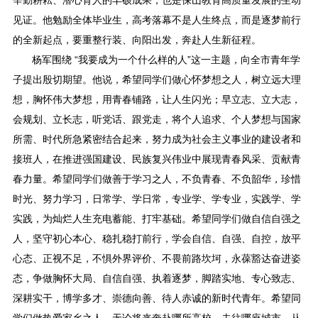
辛勤耕耘、潜心育人的丰硕成果，也是保山教育高质量发展的生动
见证。他勉励全体毕业生，高考落幕不是人生终点，而是逐梦前行
的全新起点，要重整行装、向阳出发，奔赴人生新征程。
杨军围绕 “我要成为一个什么样的人”这一主题，向全市青年学
子提出殷切期望。他说，希望同学们做心怀梦想之人，树立远大理
想，胸怀伟大梦想，用青春铺路，让人生闪光；早立志、立大志，
会规划、立长志，听党话、跟党走，将个人追求、个人梦想与国家
所需、时代所急紧密结合起来，努力成为社会主义事业的建设者和
接班人，在推进强国建设、民族复兴伟业中展现青春风采、贡献青
春力量。希望同学们做善于学习之人，不负青春、不负韶华，珍惜
时光、努力学习，日常学、学日常，专业学、学专业，实践学、学
实践，为灿烂人生充电蓄能、打牢基础。希望同学们做自信自强之
人，坚守初心本心、稳扎稳打前行，学会自信、自强、自控，放平
心态、正视不足，不惧外界评价、不畏前路坎坷，永葆豁达奋进姿
态，争做胸怀大局、自信自强、执着逐梦，脚踏实地、专心致志、
深耕实干，博学多才、崇德向善、待人赤诚的新时代青年。希望同