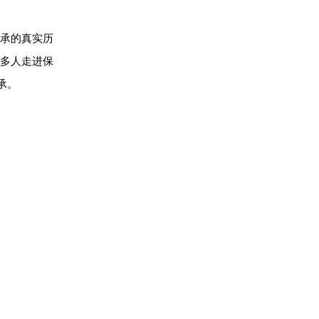
传承的真实历
多人走进保
承。