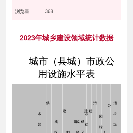
浏览量
368
2023年城乡建设领域统计数据
 城市（县城）市政公
用设施水平表
生
供
污
活
公
建
建
建
水
水
垃
园
成
建
成
成
普
处
圾
绿
区
成
人
区
区
人