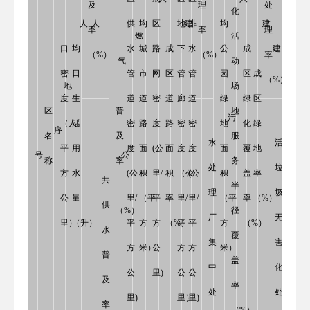
及
理
处
化
人
人
供
均
区
地
建
排
均
建
率
率
理
燃
活
口
均
水
城
路
成
下
水
公
成
建
（%）
（%）
率
气
动
密
日
管
市
网
区
管
管
园
区
成
（%）
地
场
度
生
道
道
密
道
廊
道
绿
绿
区
区
普
地
污
生
（人/
活
密
路
度
路
密
密
地
化
绿
序
名
及
服
水
活
平
用
度
面
(公
面
度
度
面
覆
地
号
公
称
率
务
处
垃
方
水
(公
积
里/
积
（公
(公
积
盖
率
共
半
理
圾
公
量
里/
（平
平
率
里/
里/
（平
率
（%）
供
（%）
径
厂
无
里）
（升）
平
方
方
（%）
平
平
方
（%）
水
覆
集
害
方
米）
公
方
方
米）
普
盖
中
化
公
里)
公
公
及
率
处
处
里)
里）
里)
率
（%）