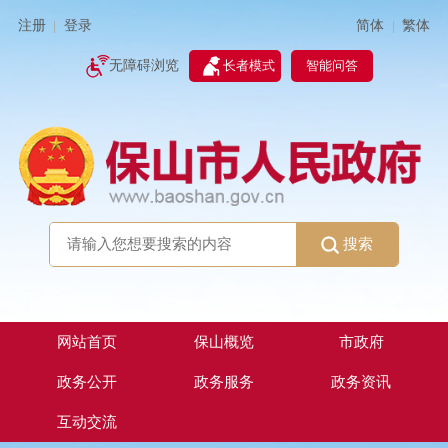
简体
繁体
注册
登录
|
|
无障碍浏览
长者模式
智能问答
搜索
网站首页
保山概览
市政府
政务公开
政务服务
政务资讯
互动交流