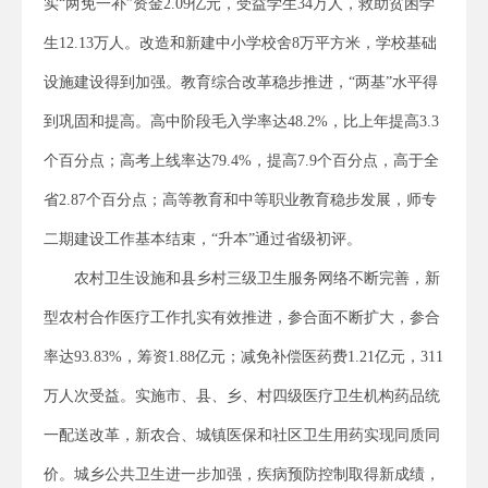
实“两免一补”资金2.09亿元，受益学生34万人，救助贫困学
生12.13万人。改造和新建中小学校舍8万平方米，学校基础
设施建设得到加强。教育综合改革稳步推进，“两基”水平得
到巩固和提高。高中阶段毛入学率达48.2%，比上年提高3.3
个百分点；高考上线率达79.4%，提高7.9个百分点，高于全
省2.87个百分点；高等教育和中等职业教育稳步发展，师专
二期建设工作基本结束，“升本”通过省级初评。
农村卫生设施和县乡村三级卫生服务网络不断完善，新
型农村合作医疗工作扎实有效推进，参合面不断扩大，参合
率达93.83%，筹资1.88亿元；减免补偿医药费1.21亿元，311
万人次受益。实施市、县、乡、村四级医疗卫生机构药品统
一配送改革，新农合、城镇医保和社区卫生用药实现同质同
价。城乡公共卫生进一步加强，疾病预防控制取得新成绩，