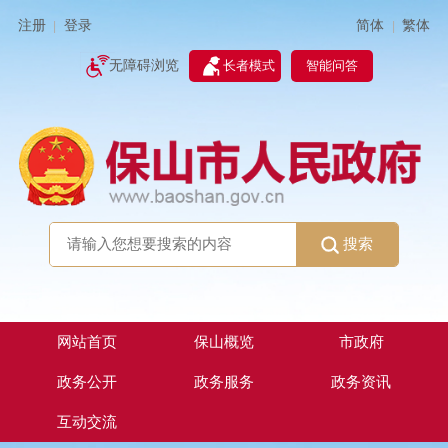
简体
繁体
注册
登录
|
|
无障碍浏览
长者模式
智能问答
搜索
网站首页
保山概览
市政府
政务公开
政务服务
政务资讯
互动交流