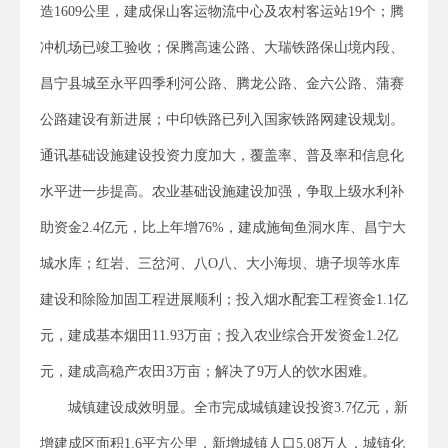
造1609公里，建成保山客运物流中心及农村客运站19个；腾
冲机场已竣工验收；保腾高速公路、大瑞铁路保山境内段、
昌宁县城至永平四季利河公路、腾龙公路、金六公路、蒲赛
公路建设有新进展；中印铁路已列入国家铁路网建设规划。
通讯基础设施建设投资力度加大，覆盖率、普及率和信息化
水平进一步提高。农业基础设施建设加强，争取上级水利补
助资金2.4亿元，比上年增76%，建成施甸鱼洞水库、昌宁大
城水库；红岩、三岔河、八O八、大小海坝、塘子坝等水库
建设和除险加固工程进展顺利；投入烟水配套工程资金1.1亿
元，建成基本烟田11.93万亩；投入农业综合开发资金1.2亿
元，建成高稳产农田3万亩；解决了9万人的饮水困难。
城镇建设成效明显。全市完成城镇建设投资3.7亿元，新
增建成区面积1.6平方公里，新增城镇人口5.08万人，城镇化