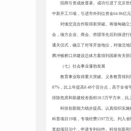
招商引资成效显著。成功引进了北京世
中新开工35项，引进市外到位资金64.86亿元
对缅交流合作取得新突破。将缅甸确立
会，缅方企业、商会、侨团等先后到保进行投
通关仪式，确立了对等开放地位，对缅北地
腾冲猴桥口岸建设总体方案得到国家有关部
（七）社会事业蓬勃发展
教育事业取得重大突破。义务教育得到
87%，比上年提高8.48个百分点，高于全
排除危房和新建校舍面积18.5万平方米，比
科技创新能力稳步提高。认真组织实施
科普项目19项，专项经费1597万元。列
奖励项目50个，申请专利60件。科技创新