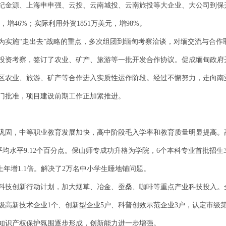
纪金源、上海申申强、云投、云南城投、云南旅投等大企业、大公司到保开
，增46%；实际利用外资1851万美元，增98%。
为实施“走出去”战略的重点，多次组团到缅甸考察洽谈，对缅交流与合作
资考察，签订了农业、矿产、旅游等一批开发合作协议。促成缅甸政府开通
区农业、旅游、矿产等合作进入实质性运作阶段。经过不懈努力，走向南
门批准，项目建设前期工作正加紧推进。
巩固，中等职业教育发展加快，高中阶段毛入学率和教育质量明显提高。高
省平均水平9.12个百分点。保山师专成功升格为学院，6个本科专业首批招
上年增1.1倍。解决了2万名中小学生睡地铺问题。
科技创新行动计划，加大烟草、冶金、蚕桑、咖啡等重点产业科技投入。全
入省级高新技术企业1个、创新型企业5户、科普创效示范企业3户，认定市
和知识产权保护氛围逐步形成，创新能力进一步增强。