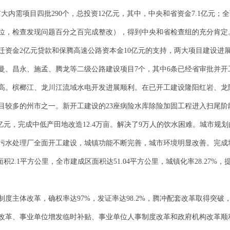
大内需项目四批290个，总投资12亿元，其中，中央和省资金7.1亿元；
位，检查发现问题百分之百完成整改），得到中央和省检查组的充分肯定
迁资金2亿元贷款和保腾高速公路资本金10亿元的支持，两大项目建设进
曼、昌永、施孟、腾龙等二级公路建设项目7个，其中6条已经省审批并开
高。槟榔江、龙川江流域水电开发进展顺利。在已开工建设隆阳红岩、龙
目较多的州市之一。新开工建设的23座病险水库除险加固工程进入扫尾阶
2亿元，完成中低产田地改造12.4万亩。解决了9万人的饮水困难。城市
污水处理厂全面开工建设，城镇功能不断完善，城市环境明显改善。完成城
2.1平方公里，全市建成区面积达51.04平方公里，城镇化率28.27%，提
度主体改革，确权率达97%，发证率达98.2%，腾冲配套改革取得突
改革、事业单位增发临时补贴、事业单位人事制度改革和政府机构改革顺