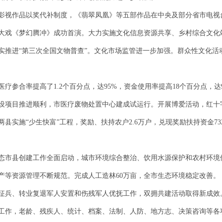
影视作品以奖代补制度，《翡翠凤凰》等五部作品在中央及部分省市电视
大戏《梦幻腾冲》成功首演。大力实施文化信息资源共享、乡村综合文化
实推进“第三次全国文物普查”。文化市场监管进一步加强。群众性文化活
疗参合率提高了1.2个百分点，达95%，资金使用率提高18个百分点，
设项目推进顺利，市医疗废物处置中心建成试运行。开展博爱活动，红十
实施“少生快富”工程，奖励、扶持农户2.6万户，兑现奖励扶持资金732
态市县创建工作全面启动，城市环境综合整治、饮用水源保护和农村环境
产等资源管理不断规范。完成人工造林60万亩，全市生态环境稳定改善。
征兵、转业复退军人安置和伤残军人优抚工作，双拥共建活动取得新成效
工作，老龄、残疾人、统计、档案、法制、人防、地方志、决策咨询等各