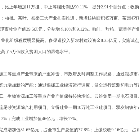
，比上年增加11万担，中上等烟比例达90.11%，提升2.91个百分点；收购
好水平；核桃、茶叶、蚕桑三大产业扎实推进，新增核桃面积45万亩、茶园4万
实现畜牧业产值39.5亿元，分别增长10%和9.12%。咖啡、甜柿、蔬菜
业化组织程度明显提高。多渠道投入新农村建设资金8.25亿元，实施试点村
提高了5万低收入贫困人口的温饱水平。
加工等重点产业带来的严重冲击，市政府及时调整工作思路，通过狠抓市
努力增加新的产能；通过狠抓工业经济运行调度，健全运行监测和电力等
工、生物资源加工等重点产业产值保持较快增长。云维集团一期电石项目、
硫尾砂资源综合利用项目、立得硅业一期10万吨工业硅项目、双友钢铁年
8.3%；完成工业增加值46亿元，增长17%。
增加值81.65亿元，占全市生产总值的37.8%；上缴税收9.16亿元，占