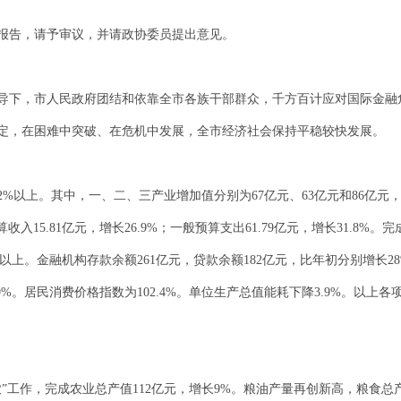
报告，请予审议，并请政协委员提出意见。
导下，市人民政府团结和依靠全市各族干部群众，千方百计应对国际金融
定，在困难中突破、在危机中发展，全市经济社会保持平稳较快发展。
2%以上。其中，一、二、三产业增加值分别为67亿元、63亿元和86亿元，
算收入15.81亿元，增长26.9%；一般预算支出61.79亿元，增长31.8%。
以上。金融机构存款余额261亿元，贷款余额182亿元，比年初分别增长28%、
增9%。居民消费价格指数为102.4%。单位生产总值能耗下降3.9%。以
工作，完成农业总产值112亿元，增长9%。粮油产量再创新高，粮食总产10