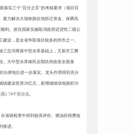
全面落实三个“百分之百”的考核要求（项目百
。着力解决大瑞铁路征地拆迁资金、保腾高
展顺利。抓住国家实施取消政府还贷性二级公
工建设，是全省争取项目较多的州市之一。
陵三岔河两座中型水库基础上，又新开工腾
段。大中型水库移民后期扶持政策全面落
规划的法律地位进一步落实、龙头作用得到充分
镇建设投资20亿元，新增城镇绿地面积30
高1.74个百分点。
破，在省级检查中得到较高评价。燃油价税费改
利推进。