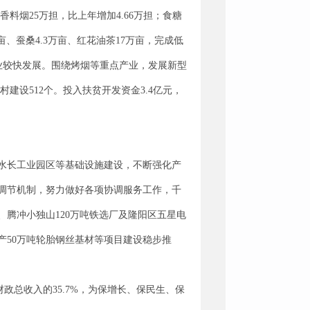
香料烟25万担，比上年增加4.66万担；食糖
亩、蚕桑4.3万亩、红花油茶17万亩，完成低
等产业较快发展。围绕烤烟等重点产业，发展新型
建设512个。投入扶贫开发资金3.4亿元，
水长工业园区等基础设施建设，不断强化产
调节机制，努力做好各项协调服务工作，千
腾冲小独山120万吨铁选厂及隆阳区五星电
产50万吨轮胎钢丝基材等项目建设稳步推
财政总收入的35.7%，为保增长、保民生、保