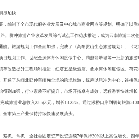
明显加快
展，编制了全市现代服务业发展及中心城市商业网点等规划。明确了以腾
思路。腾冲旅游产业改革发展综合试点工作稳步推进，成为云南旅游二次
通航。旅游规划工作全面加强，完成了《高黎贡山生态旅游规划》、《龙
项目规划工作。世纪金源体育休闲度假中心、腾越翡翠城等一批新的旅游
镇等改造提升工程顺利推进，红塔五星级酒店、叠水河休闲度假区、荷花
，开通了从缅北延伸至缅甸全境的跨境旅游，统筹以腾冲为中心，连接保
治得到加强，行业素质不断提升，市场开拓卓有成效，远程游客快速增长
，完成旅游业总收入23.5亿元，增长13.25%。通过猴桥口岸到缅甸旅游5
，全市第三产业保持持续快速发展势头。
紧抓、常抓，全社会固定资产投资连续7年保持30%以上高位增长。四年来