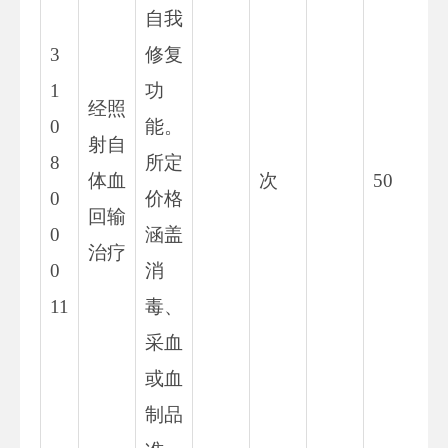
自我
3
修复
1
功
经照
0
能。
射自
8
所定
体血
次
50
42
0
价格
回输
0
涵盖
治疗
0
消
11
毒、
采血
或血
制品