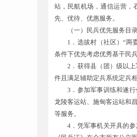
站，民航机场，通信运营，
先
、
优待
、
优惠服务。
（一）民兵优先服务目
1
．
选拔村（社区
）
“
两
条件下
优先考虑优秀
基干
民
2
．
获得县（团）级以上
件
且满足辅助定兵系统定兵
3
．
参加军事训练和遂行
龙陵客运站、施甸客运站和
等服务。
4
．
凭军事机关开具的参