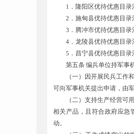
1
．
隆阳区优待优惠目录
2
．
施甸县优待优惠目录
3
．
腾冲市优待优惠目录
4
．
龙陵县优待优惠目录
5
．
昌宁县优待优惠目录
第五条
编兵单位持军事
（一）因开展民兵工作
可向军事机关提出申请，由
（二）支持生产经营可
相关产品，且符合政府应急
动。