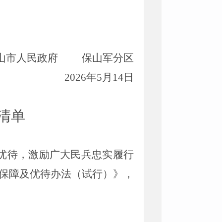
山市
人民政府
保山
军分区
202
6
年
5
月
14
日
清单
优待，激励广大民兵忠实履行
保障及优待办法（试行）》，