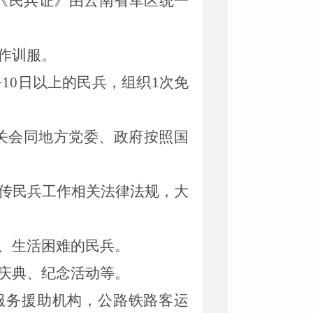
《
民兵证
》
由云南省军区统一
作训服。
务
10
日
以上的民兵，组织
1
次免
关会同地方党委、政府按照国
传民兵工作相关法律法规，
大
、生活困难的民兵。
庆典、纪念活动等。
服务援助机构，公路铁路客运