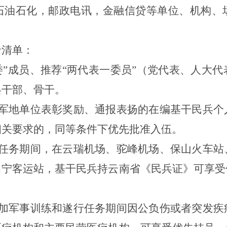
石油石化，邮政电讯，金融信贷等单位、机构、
录清单：
委
”
成员、推荐
“
两代表一委员
”
（党代表、人大代
兵
干部、
骨干。
军地单位表彰奖励、通报表扬的在编
基干
民兵个
相关要求
的
，同等条件下优先批准入伍。
任务期间，在云瑞机场、驼峰机场、保山火车站
昌宁客运站，基干民兵持云南省《民兵证》可享受
加军事训练和遂行任务期间因公负伤或者突发疾