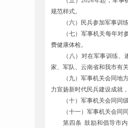
（五）
2026
年起，军事
规范样式。
（六）民兵参加军事训
（七）军事机关每年对
费健康体检。
（八）对在军事训练、
家、军队、云南省和我
市
有
（九）军事机关会同地
力
宣扬新时代民兵建设成就
（十）军事机关会同同
（十一）军事机关会同
第四条
鼓励和倡导
市
内