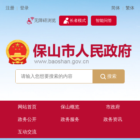
简体
繁体
注册
登录
|
|
无障碍浏览
长者模式
智能问答
搜索
网站首页
保山概览
市政府
政务公开
政务服务
政务资讯
互动交流