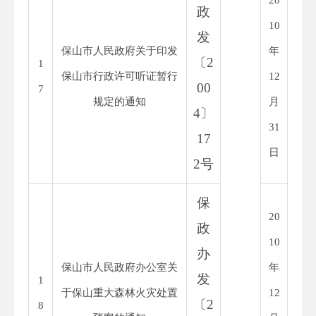
政
10
发
保山市人民政府关于印发
年
〔
2
1
保山市行政许可听证暂行
12
00
7
规定的通知
月
4
〕
31
17
日
2
号
保
20
政
10
办
保山市人民政府办公室关
年
发
1
于保山重大森林火灾处置
12
〔
2
8