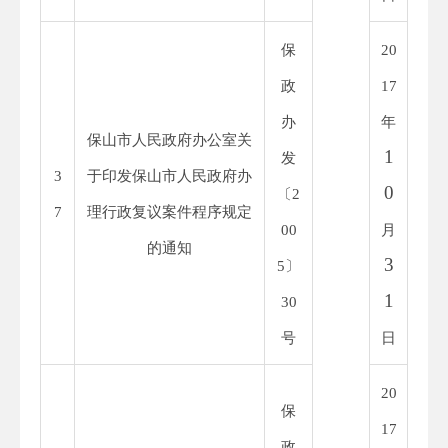
保
20
政
1
7
办
年
保山市人民政府办公室关
1
发
3
于印发保山市人民政府
办
0
〔
2
7
理行政复议案件程序规定
00
月
的通知
3
5
〕
1
30
号
日
20
保
1
7
政