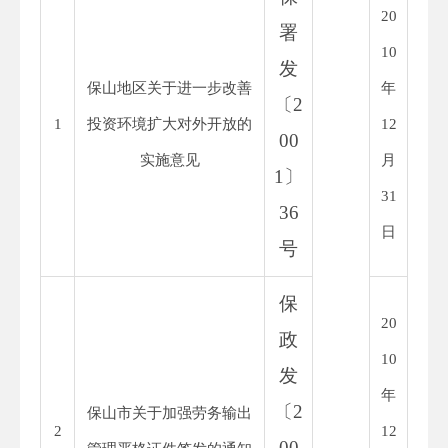
20
署
10
发
保山地区关于进一步改善
年
〔
2
1
投资环境扩大对外开放的
12
00
实施意见
月
1
〕
31
36
日
号
保
20
政
10
发
年
〔
2
保山市关于加强劳务输出
2
12
00