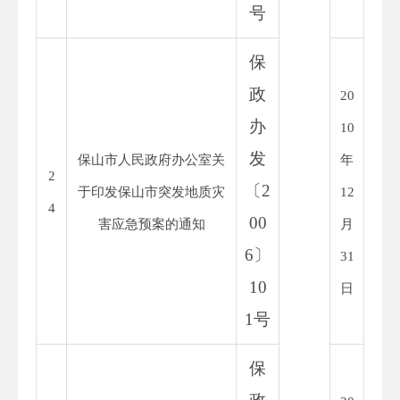
号
保
政
20
办
10
发
保山市人民政府办公室关
年
2
〔
2
于印发保山市突发地质灾
12
4
00
害应急预案的通知
月
6
〕
31
10
日
1
号
保