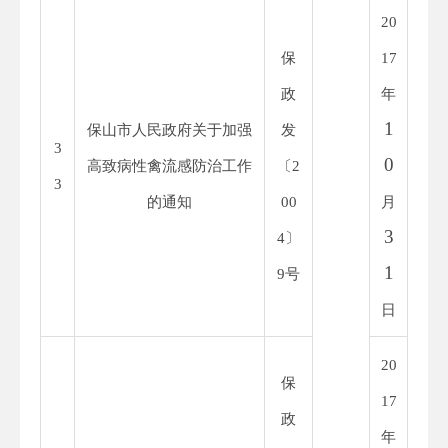
20
保
1
7
政
年
1
保山市人民政府关于加强
发
3
0
高致病性禽流感防治工作
〔
2
3
的通知
00
月
3
4
〕
1
9
号
日
20
保
1
7
政
年