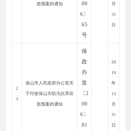
00
急预案的通知
月
6
〕
31
65
日
号
保
政
20
办
10
发
保山市人民政府办公室关
年
2
〔
2
于印发保山市防汛抗旱应
12
3
00
急预案的通知
月
6
〕
31
81
日