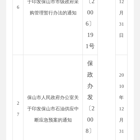
〔
2
于印发保山市市级政府采
12
6
00
购管理暂行办法的通知
月
6
〕
31
19
日
1
号
保
政
20
办
10
发
保山市人民政府办公室关
年
2
〔
2
于印发保山市石油供应中
12
7
00
断应急预案的通知
月
8
〕
31