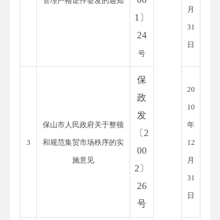
管理严格证件签发的通知
月
1
〕
31
24
日
号
保
20
政
10
发
保山市人民政府关于整顿
年
〔
2
3
和规范集贸市场秩序的实
12
00
施意见
月
2
〕
31
26
日
号