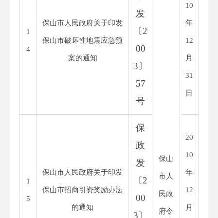
10
发
保山市人民政府关于印发
年
〔
2
1
保山市破坏性地震应急预
12
00
4
案的通知
月
3
〕
31
57
日
号
保
20
政
10
保山
发
保山市人民政府关于印发
年
市人
〔
2
1
保山市招商引资奖励办法
12
民政
00
5
的通知
月
府令
3
〕