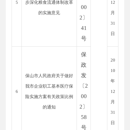
5
步深化粮食流通体制改革
12
00
的实施意见
月
2
〕
31
41
日
号
保
20
政
10
发
保山市人民政府关于做好
年
〔
2
我市企业职工基本医疗保
6
12
00
险实施方案有关政策比例
月
2
〕
的通知
31
58
日
号