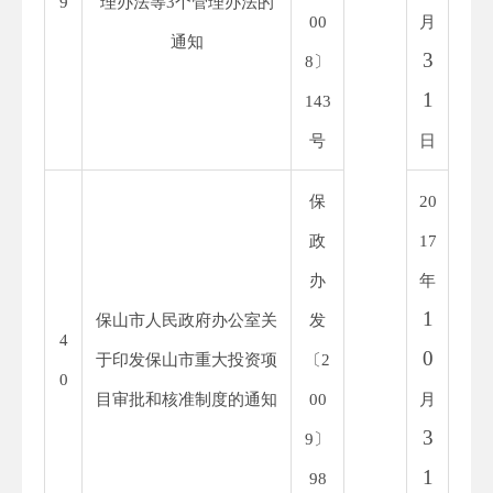
9
理办法等
3
个管理办法的
00
月
通知
3
8
〕
1
143
号
日
保
20
政
1
7
办
年
1
保山市人民政府办公室关
发
4
0
于印发保山市重大投资项
〔
2
0
目审批和核准制度的通知
00
月
3
9
〕
1
98