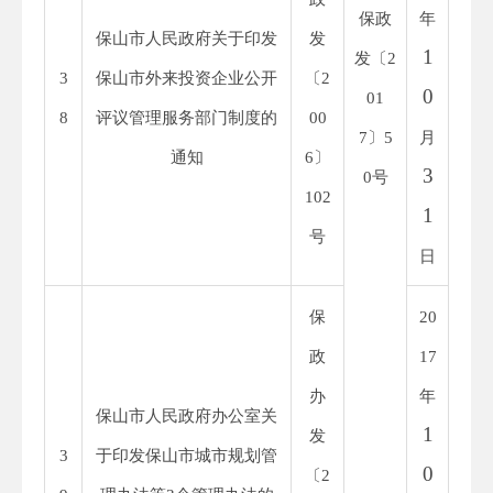
保政
年
保山市人民政府关于印发
发
1
发〔
2
3
保山市外来投资企业公开
〔
2
0
01
8
评议管理服务部门制度的
00
7
〕
5
月
通知
6
〕
3
0
号
102
1
号
日
保
20
政
1
7
办
年
保山市人民政府办公室关
1
发
3
于印发保山市城市规划管
0
〔
2