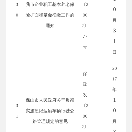
3
我市企业职工基本养老保
〔
2
0
0
险扩面和基金征缴工作的
00
月
通知
2
〕
3
77
1
号
日
20
保
1
7
政
年
发
1
保山市人民政府关于贯彻
3
〔
2
0
实施超限运输车辆行驶公
1
00
路管理规定的意见
月
2
〕
3