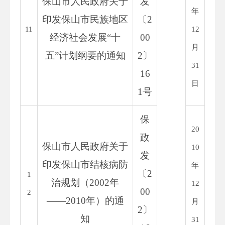
保山市人民政府关于
发
年
印发保山市民族地区
〔
2
11
12
经济社会发展
“十
00
月
五”计划纲要的通知
2
〕
31
16
日
1
号
保
20
政
保山市人民政府关于
10
发
印发保山市结核病防
年
〔
2
1
治规划（
2002
年
12
00
2
——
2010
年）的通
月
2
〕
知
31