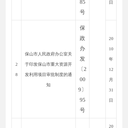
85
日
号
保
政
20
办
10
保山市人民政府办公室关
发
年
2
于印发保山市重大资源开
〔
2
12
8
发利用项目审批制度的通
00
月
知
9
〕
31
95
日
号
20