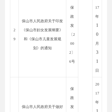
保
1
7
政
年
保山市人民政府关于印发
1
发
2
《保山市妇女发展纲要》
0
〔
2
9
和《保山市儿童发展规
00
月
划》的通知
3
2
〕
1
6
号
日
20
保
1
7
政
年
保山市人民政府关于做好
发
1