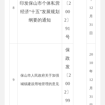
印发保山市个体私营
〔
2
8
12
经济
“十五”发展规划
00
月
纲要的通知
2
〕
31
91
日
号
保
20
政
10
发
年
〔
2
保山市人民政府关于加强
9
12
00
城镇建设用地管理的意见
月
2
〕
31
99
日