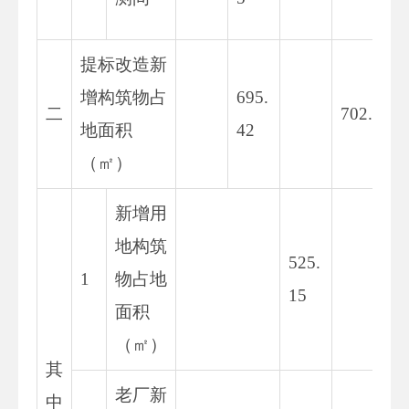
提标改造新
增构筑物占
695.
二
702.28
地面积
42
（㎡）
新增用
地构筑
5
525.
1
物占地
5.
15
面积
8
（㎡）
其
老厂新
中