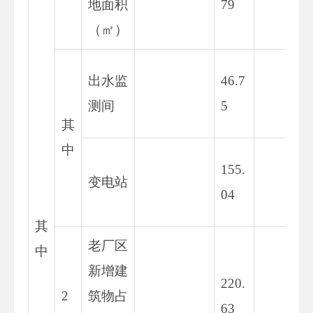
地面积
79
2
（㎡）
4
出水监
46.7
7.
测间
5
5
其
中
1
155.
变电站
6.
04
6
其
老厂区
中
新增建
2
220.
2
筑物占
3.
63