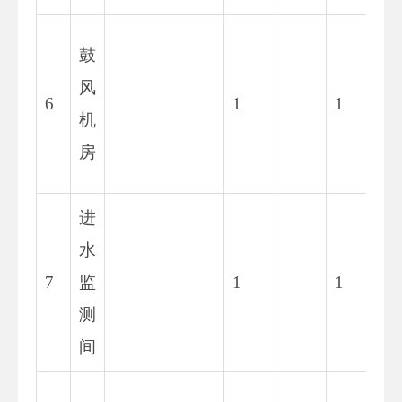
1
鼓
7
风
6
1
1
3.
机
8
房
8
进
4
水
6.
7
监
1
1
7
测
5
间
1