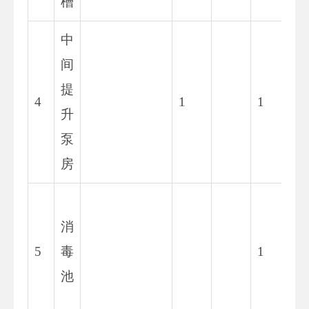
槽
中
间
8
提
6.
4
1
1
升
9
泵
2
房
3
消
9
5
毒
1
9.
池
6
0