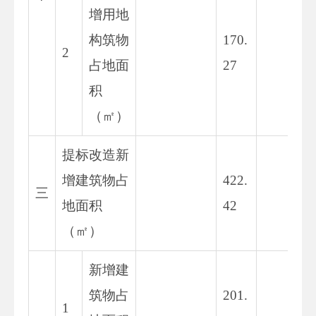
增用地
1
构筑物
170.
2
6.
占地面
27
4
积
（㎡）
提标改造新
4
增建筑物占
422.
三
7.
地面积
42
3
（㎡）
新增建
2
筑物占
201.
1
4.