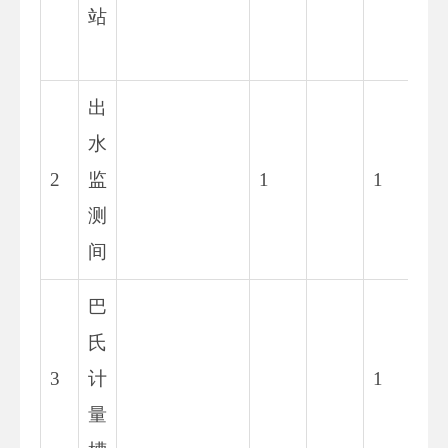
站
0
4
出
4
水
6.
2
监
1
1
7
测
5
间
巴
3
氏
8.
3
计
1
6
量
3