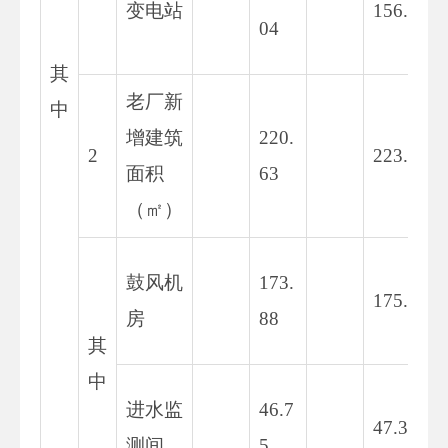
变电站
156.67
04
其
老厂新
中
增建筑
220.
2
223.15
面积
63
（㎡）
鼓风机
173.
175.84
房
88
其
中
进水监
46.7
47.31
测间
5