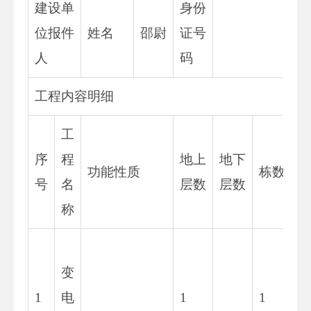
建设单
身份
位报件
姓名
邵尉
证号
人
码
工程内容明细
工
序
程
地上
地下
功能性质
栋数
号
名
层数
层数
称
1
变
5
1
电
1
1
5.