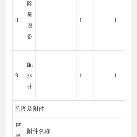
除
4
臭
8
1
1
7.
设
2
备
3
2
配
3.
9
水
1
1
0
井
4
附图及附件
序
附件名称
号