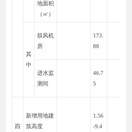
地面积
1
（㎡）
1
鼓风机
173.
5.
房
88
8
其
中
4
进水监
46.7
7.
测间
5
3
1.
新增用地建
1.56
5
四
筑高度
-9.4
-