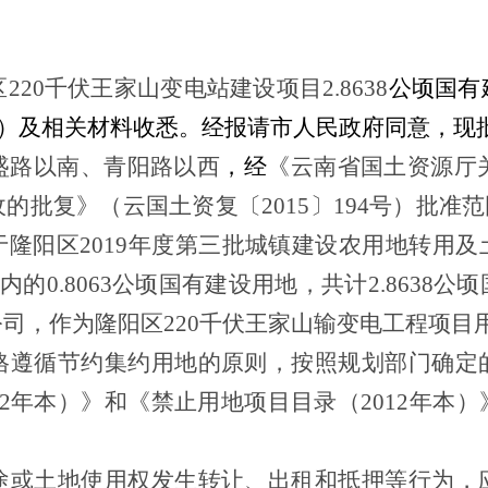
区
220
千伏王家山变电站建设项目
2.8638
公顷国有
）及相关材料收悉。经报请市人民政府同意，现
盛路以南、青阳路以西
，经
《云南省国土资源厅
收的批复》（云国土资复〔
2015
〕
194
号）批准范
于隆阳区
2019
年度第三批城镇建设农用地转用及
内的
0.8063
公顷国有建设用地，共计
2.8638
公顷
公司，作为隆阳区
220
千伏王家山输变电工程项目
格遵循节约集约用地的原则，按照规划部门确定
2
年本）》和《禁止用地项目目录（
2012
年本）
途或土地使用权发生转让、出租和抵押等行为，