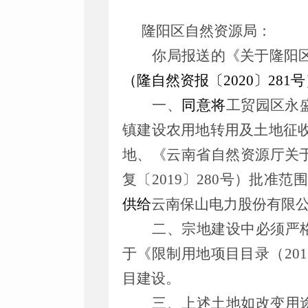
隆阳区自然资源局
：
你局报送的《关于隆阳
（隆自然资报〔
2020
〕
281
号
一、
同意将
工贸园区永
镇建设农用地转用及土地征
地、《云南省自然资源厅关
复〔
2019
〕
280
号）批准范围
供给
云南保山电力股份有限
二、宗地建设中必须严
于《限制用地项目目录（
201
目建设。
三、上述土地如改变用