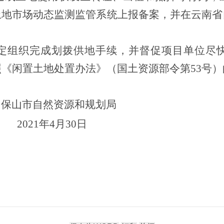
土地市场动态监测监管系统上报备案
，并在云南省
定组织完成划拨供地手续，并督促项目单位尽
照《闲置土地处置办法》（国土资源部令第
53
号）
保山市自然资源和规划局
2021
年
4
月
30
日