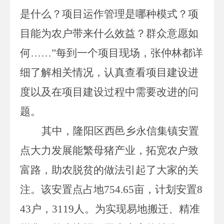
是什么
？
项目运作管理是
哪种
模式
？
项
目能为农户带来什么效益
？群众意愿如
何
……
”每到一个项目现场，张仲林都详
细了解相关情况，认真查看项目建设进
度以及在项目建设过程中需要改进的问
题。
其中，隆阳区西邑乡永信集镇安置
点
大力发展
能繁母猪
产业，拓宽农户致
富路，助农脱贫的做法引起了大家的关
注。该安置点
占地
754.65
亩，计划安置
8
43
户，
3119
人。为实现易地搬迁、精准