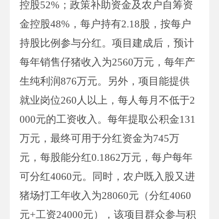
控股
52%
；政策补助资金及农户自筹资
金控股
48%
，每户持有
2.18
股，按每户
持股比例参与分红。项目建成后，预计
每年销售仔猪收入为
2560
万元
，
每年产
生纯利润
876
万元。另外，项目能提供
就业岗位
260
人以上，每人每月不低于
2
000
元的工资收入
。
每年提取公积金
131
万元
，
最终可用于分红资金为
745
万
元，每股能分红
0.1862
万元，每户每年
可分红
4060
元。同时，农户既入股又进
猪场打工年收入为
280
60
元（分红
40
60
元
+
工资
24000
元）
，
该项目
群众参与积