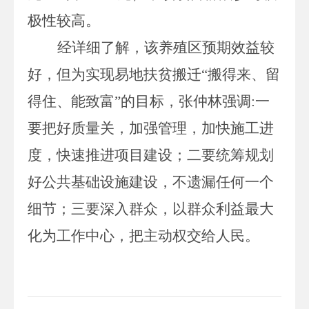
极性较高。
经详细了解，该养殖区预期效益较
好，
但
为实现
易地扶贫搬迁
“
搬得来、留
得住、能致富
”
的目标
，张仲林强调
:
一
要
把好质量关，
加强管理，
加快施工进
度
，快速
推进项目建设
；
二要统筹
规划
好公共基础设施
建设，
不遗漏任何一个
细节
；三要
深入群众，
以群众利益最大
化为工作中心，把
主动
权交给人民。