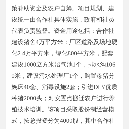
策补助资金及农户自筹。项目规划、建
设统一由合作社具体实施，政府和社员
代表负责监督。资金用途包括：合作社
建设猪舍
4
万平方米
；
厂区道路及场地硬
化
2.4
万平方米，绿化
800
平方米，配套
建设
1000
立方米沼气池
1
个，排水沟
106
0
米，
建设污水处理厂
1
个，
购置母猪分
娩床
40
套、消毒设施
2
套；引进
DLY
优质
种猪
2000
头；对安置点搬迁农户进行养
殖技术培训。
该项目采取股份制经营模
式
，
按总投资分为
4000
股，其中合作社