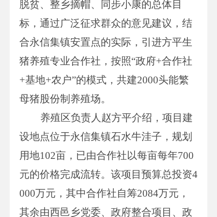
脱贫、整乡摘帽、同步小康的总体目
标，
通过广泛征求群众的意见建议
，结
合永信集镇安置点的实际，引进方平生
猪养殖专业合作社，按照
“
政府
+
合作社
+
基地
+
农户
”
的模式，共建
2000
头能繁
母猪股份制养殖场。
养殖区负责人赵方平介绍，
项目建
设地点位于永信集镇石水牛洼子，规划
用地
102
亩，已由合作社以每亩每年
700
元的价格完成流转。
该项目
预算总投资
4
000
万元，其中合作社自筹
2084
万元，
其余由
西邑
乡党委、政府整合项目、政