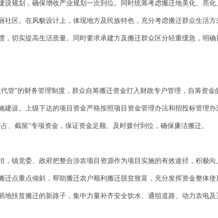
建设规划，确保增收产业规划一次到位。同时统筹考虑搬迁地美化、亮化
丽社区。在风貌设计上，体现地方及民族特色，充分考虑搬迁群众生活方
惯，切实提高生活质量。同时要求承建方及搬迁群众区分轻重缓急，明确
镇代管”的财务管理制度，群众自筹搬迁资金打入财政专户管理，自筹资金
施建设。上级下达的项目资金严格按照项目资金管理办法和招投标管理办
挤占、截留”专项资金，保证资金足额、及时拨付到位，确保廉洁搬迁。
担，镇党委、政府把整合涉农项目资源作为项目实施的有效途径，积极向
搬迁点重点倾斜，帮助搬迁农户顺利搬迁脱贫致富，充分发挥资金整体使
易地扶贫搬迁的新路子，集中力量补齐安全饮水、通组道路、动力农电及