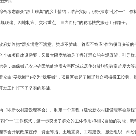
迁步伐
合考虑群众“故土难离”的乡土情结，结合实际，积极探索“七个一”工作
统规联建、因地制宜、突出重点、量力而行”的易地扶贫搬迁工作路子。
政府始终把“群众满意不满意、赞成不赞成、答应不答应”作为项目决策的
合全镇项目建设需要，又最大限度地满足了搬迁群众的主观愿望，引导群
把关，确保搬迁农户确因地处地质灾害区域或居住分散脱贫致富难度大等
群众由“要我搬”转变为“我要搬”，项目区掀起了搬迁群众积极投工投劳
开发工作打下了坚实的基础。
构（即新农村建设理事会）、制定一个章程（建设新农村建设理事会章程
“四个一”工作模式，进一步突出了群众的主体作用和村民自治的功能，调
理事会开展政策宣传、资金筹措、土地置换、工程建设、搬迁组织、纠纷