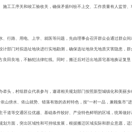
、施工工序关和竣工验收关，确保矛盾纠纷不上交、工作质量有人监管、
水、行路、用电、上学、就医等问题，先由理事会召开群众会通过群众间
设计部门对拟选址地块进行实地勘测，确保选址地块无地质灾害隐患，群
占良田良地，不触犯法律红线。同时，搬迁后对迁出地原宅基地换证复垦
办牵头，村组群众代表参与，邀请相关规划部门按照新型城镇化和美丽乡
、依山傍水、依山就势、错落有致的农村特色，按“一村一品，兼顾集市”
主干道等交通区位优越、基础条件较好、产业特色鲜明的区域，统筹做好
规划方面，突出区域性和可持续发展，根据搬迁区域实际和群众意愿，适