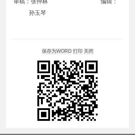
审稿：
张仲林
编辑：
孙玉琴