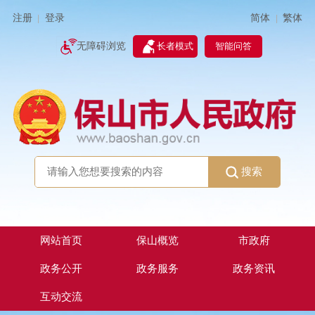
简体
繁体
注册
登录
|
|
无障碍浏览
长者模式
智能问答
搜索
网站首页
保山概览
市政府
政务公开
政务服务
政务资讯
互动交流