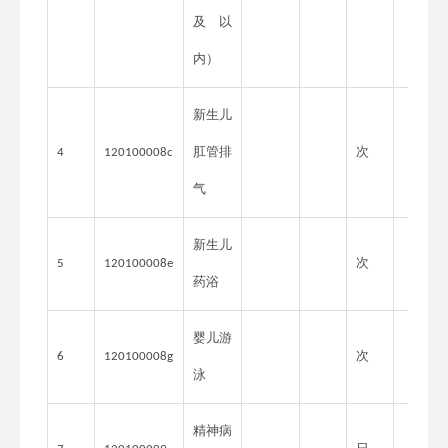
及以
内）
新生儿
肛管排
次
4
120100008c
气
新生儿
次
5
120100008e
药浴
婴儿游
次
6
120100008g
泳
精神病