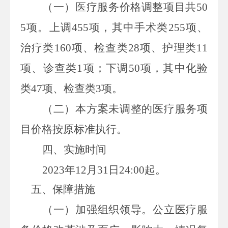
（一）
医疗服务价格调整项目共
50
5
项。上调
455
项，其中手术类
255
项、
治疗类
160
项、检查类
28
项、护理类
11
项、诊查类
1
项；下调
50
项，其中化验
类
47
项、检查类
3
项。
（二）本方案未调整的医疗服务项
目价格按原标准执行。
四、实施时间
2023
年
12
月
31
日
24:00
起。
五、保障措施
（一）加强组织领导。
公立医疗服