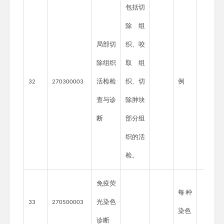
包括切
除组
局部切
织、咬
除组织
取组
活检检
织、切
例
32
270300003
查与诊
除肿块
断
部分组
织的活
检。
免疫荧
每种
光染色
33
270500003
染色
诊断