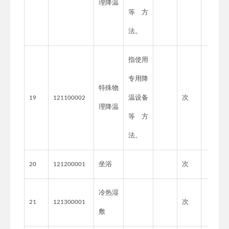
理降温
等方
法。
指使用
专用降
特殊物
温设备
次
19
121100002
理降温
等方
法。
坐浴
次
20
121200001
冷热湿
次
21
121300001
敷