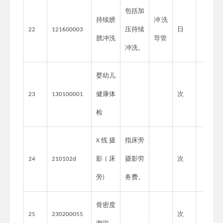
包括加
持续膀
冲洗
压持续
日
22
121600003
胱冲洗
导管
冲洗。
婴幼儿
健康体
次
23
130100001
检
线摄
指床旁
X
影
床
摄影劳
次
24
210102d
(
旁
务费。
)
骨密度
次
25
230200055