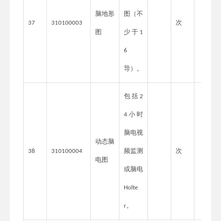
脑地形
图（不
次
37
310100003
图
少于
1
6
导）。
包括
2
小时
4
脑电视
动态脑
频监测
次
38
310100004
电图
或脑电
Holte
。
r