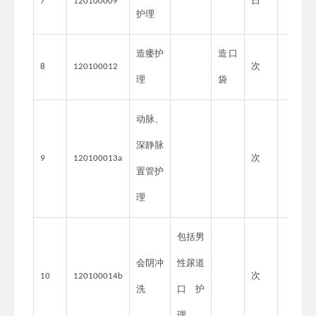
日
7
120100009
护理
造瘘护
造口
次
8
120100012
理
袋
动脉、
深静脉
次
9
120100013a
置管护
理
包括男
会阴冲
性尿道
次
10
120100014b
洗
口护
理。