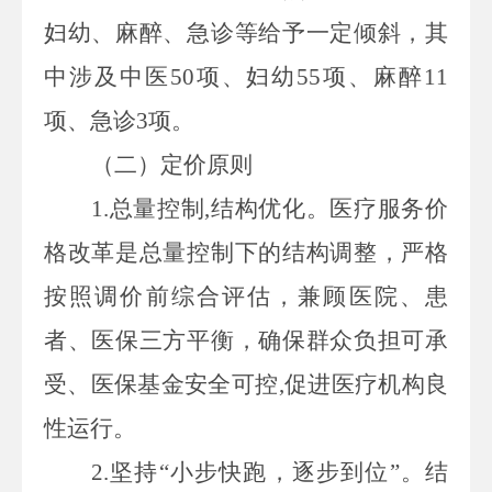
妇幼、麻醉、急诊等给予一定倾斜，其
中涉及中医
50
项、妇幼
55
项、麻醉
11
项、急诊
3
项。
（二）定价原则
1.
总
量控制
,
结构优化
。
医疗服务价
格改革是总量控制下的结构调整，严格
按照调价前综合评估，兼顾医院、患
者、医保三方平衡，确保群众负担可承
受、医保基金安全可控
,
促进医疗机构良
性运行。
2.
坚持“小步快跑，逐步到位”。
结