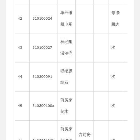
单纤维
每条
42
310100024
肌电图
肌肉
神经阻
次
43
310100027
滞治疗
取结膜
次
44
310300091
结石
前房穿
次
45
310300100a
刺术
前房穿
含前房