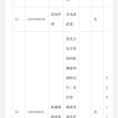
压疮护
含浅表
次
11
120100014f
理
处置。
指无力
自主排
痰的机
械振动
辅助治
同一
疗；含
病人
叩背、
每天
机械辅
吸痰等
计费
次
12
120100015
助排痰
相关护
不得