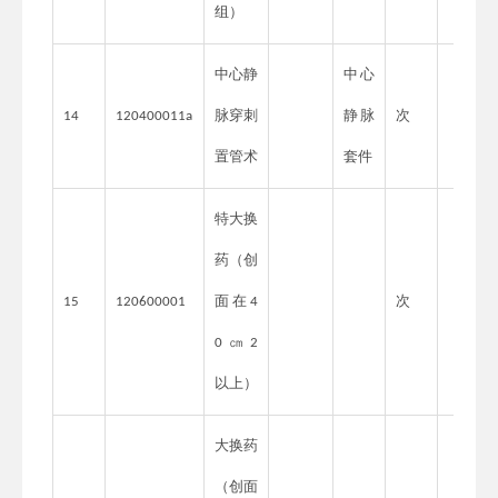
组）
中心静
中心
脉穿刺
静脉
次
14
120400011a
置管术
套件
特大换
药（创
面在
次
15
120600001
4
㎝
0
2
以上）
大换药
（创面