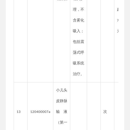
理，不
超过
含雾化
70
吸入；
元。
包括震
荡式呼
吸系统
治疗。
小儿头
皮静脉
输液
次
13
120400007a
（第一