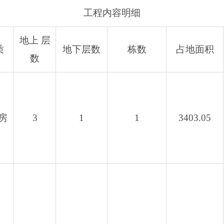
工程内容明细
地上 层
质
地下层数
栋数
占地面积
数
房
3
1
1
3403.05