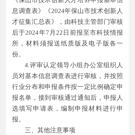
息调查表》
《
202
4
年保山市技术创新人
才征集汇总表》
，由
科技
主管
部门
审核
后于
20
24
年
7
月
22
日前报至市科技情报
所，材料须报送纸质版及电子版各一
份。
4
.
评审认定领导小组办公室组织人
员对基本信息调查表进行审核，并按照
行业分布和申报条件按一定比例确定申
报
名单
，接到审核通过通知后，申报人
选填写申请表，编制申报材料进行申
报。
三、其他注意事项