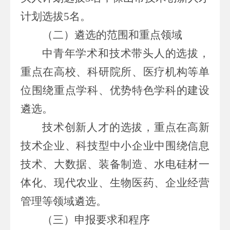
计划选拔
5
名。
（二）遴选的范围和重点领域
中青年学术和技术带头人的选拔，
重点在
高校、
科研院所
、医疗机构
等单
位围绕重点学科、优势特色学科的建设
遴选。
技术创新人才的选拔，重点在
高新
技术企业、
科技型
中小
企业中围绕
信息
技术、
大数据、
装备制造、水电硅材一
体化、现代农业、生物医药、企业经营
管理
等领域遴选。
（三）申报要求
和程序