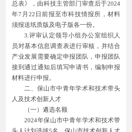
总表》
，由
科技
主管
部门
审查后于
20
24
年
7
月
22
日前
报
至
市科技情报所，材料
须报送纸质版及电子版各一份
。
3.
评审认定领导小组办公室组织人
员对基本信息调查表进行审核，并结合
产业发展需要确定申报
团队
，申报团队
接到通过通知后填写申请书，编制申报
材料进行申报。
二、保山市中青年学术和技术带头
人及技术创新人才
（一）遴选名额
20
24
年保山市中青年学术和技术带
头人
计划选拔
5
名，保山市
技术创新人才