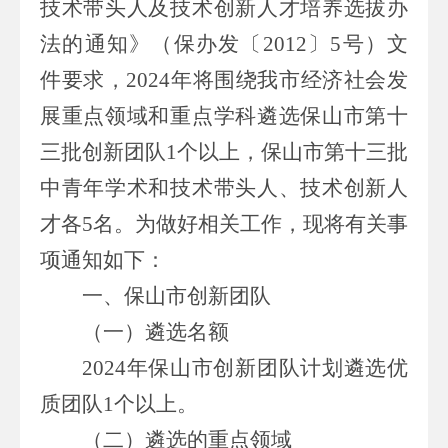
技术带头人及技术创新人才培养选拔办
法的通知》（保办
发
〔
2012
〕
5
号）
文
件
要求，
20
24
年将围绕我市经济社会发
展重点领域和重点学科遴选
保山市第十
三批
创新团队
1
个
以上
，
保山市第十三批
中青年学术和技术带头人
、
技术创新人
才
各
5
名。为做好
相关
工作，现将有关事
项通知如下
：
一、保山市创新团队
（一）遴选名额
2024
年保山市
创新团队计划遴选
优
质团队
1
个
以上
。
（二）遴选的重点领域