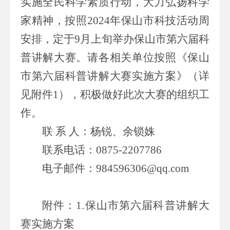
实施全民科学素质行动，大力弘扬科学
家精神，按照
202
4
年
保山市
科技活动周
安排，
定于
9
月上旬举办保山市第六届科
普讲解大赛。
请各相关单位按照《保山
市第
六
届科普讲解大赛实施方案》（
详
见附件
1
）
，
积极
做好此次大赛的组织工
作。
联
系
人：
杨锐、
余锁姝
联系电话：
0875-
2207
786
电子邮件：
984596306
@qq.com
附件：
1.
保山市
第六届
科普讲解大
赛实施方案