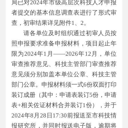
局已对
2024
年市级高层次科技人才申报
者提交的基本信息调查表进行了形式审
查，初审结果详见附件
1
、
2
。
请各单位及时组织通过初审人员按
照申报要求准备申报材料，项目起止年
限为
2024
年
1
月——
2026
年
12
月，单位
审查推荐意见、科技主管部门审查推荐
意见须分别加盖本单位公章、科技主管
部门公章。申报材料须一式
6
份双面打印
装订成册（其中：申请表装订
5
份，申请
表
+
相关佐证材料合并装订
1
份），并于
2024
年
8
月
28
日
17:30
前报送至市科技情
报研究所，并同时报送电子版，逾期将