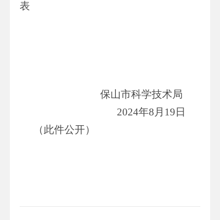
表
保山市科学技术局
202
4
年
8
月
19
日
（此件公开）