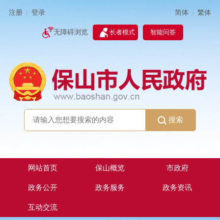
简体
繁体
注册
登录
|
|
无障碍浏览
长者模式
智能问答
搜索
网站首页
保山概览
市政府
政务公开
政务服务
政务资讯
互动交流