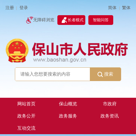
简体
繁体
注册
登录
|
|
无障碍浏览
长者模式
智能问答
搜索
网站首页
保山概览
市政府
政务公开
政务服务
政务资讯
互动交流