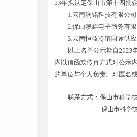
2
3
年拟认定保山市第十
四
批
1.
云南润铭科技有限公司
2.
保山澳鑫电子商务有限
3.
云南恒益冷链国际供应
以上名单
公示期
自
2023
内以信函或传真方式对公示
的单位与个人负责。对匿名
联系方式：
保山市科学
保山市科学