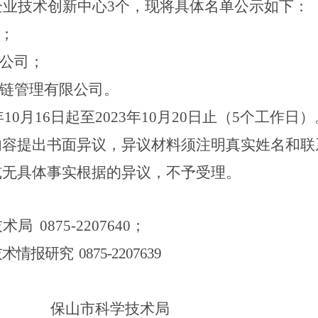
企业技术创新中心
3
个，现将具体名单公示如下
：
；
公司
；
链管理有限公司。
年
10
月
16
日起至
202
3
年
10
月
20
日止（
5
个工作日
）
内容提出书面异议
，
异议材料须注明真实姓名和联
或无具体事实根据的异议，不予受理。
技术局
0875-2207640
；
技术情报研究
0875-2207639
保山市科学技术局