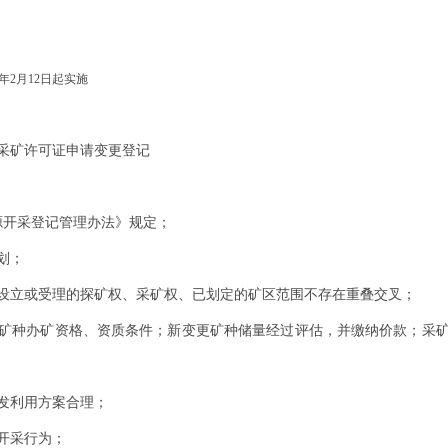
年
2
月
12
日起实施
采矿许可证申请变更登记
源开采登记管理办法》规定；
划；
设立或受理的探矿权、采矿权、已划定的矿区范围不存在重叠交叉；
矿种办矿资格、资质条件；新变更矿种储量经过评估，并缴纳价款；采
发利用方案合理；
开采行为；