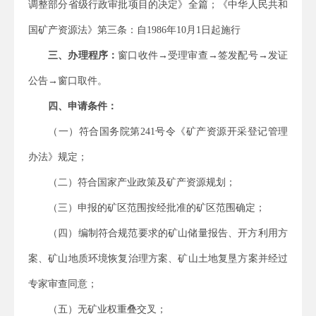
调整部分省级行政审批项目的决定》全篇；《中华人民共和
国矿产资源法》第三条：自
1986
年
10
月
1
日起施行
三、办理程序：
窗口收件→受理审查→签发配号→发证
公告→窗口取件
。
四、申请条件：
（一）符合国务院第
241
号令《矿产资源开采登记管理
办法》规定；
（二）符合国家产业政策及矿产资源规划；
（三）申报的矿区范围按经批准的矿区范围确定；
（四）编制符合规范要求的矿山储量报告、开方利用方
案、矿山地质环境恢复治理方案、矿山土地复垦方案并经过
专家审查同意；
（五）无矿业权重叠交叉；