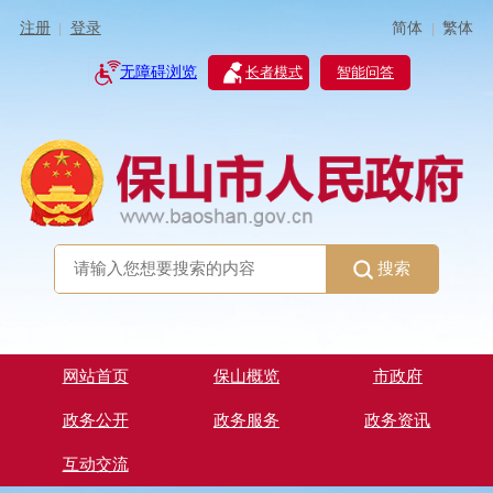
简体
繁体
注册
登录
|
|
无障碍浏览
长者模式
智能问答
搜索
网站首页
保山概览
市政府
政务公开
政务服务
政务资讯
互动交流