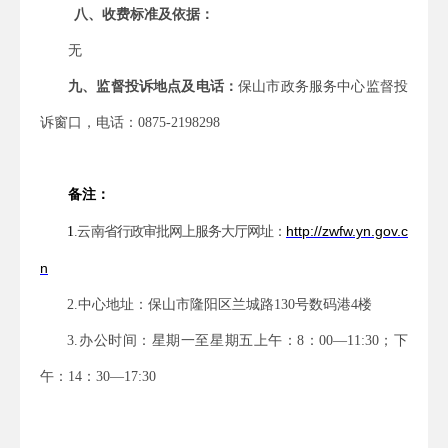
八、收费标准及依据：
无
九、监督投诉地点及电话：
保山市政务服务中心监督投
诉窗口，电话：
0875-2198298
备注：
http://zwfw.yn.gov.c
1
.
云南省行政审批网上服务大厅网址：
n
2.
中心地址：保山市隆阳区兰城路
130
号数码港
4
楼
3.
办公时间：星期一至星期五上午：
8
：
00
—
11:30
；下
午：
14
：
30
—
17:30