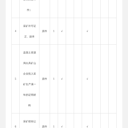
件）
采矿许可证
4
原件
1
√
√
正、副本
县国土资源
局出具矿山
企业投入采
5
原件
1
√
√
矿生产满一
年的证明材
料
采矿权转让
6
原件
1
√
√