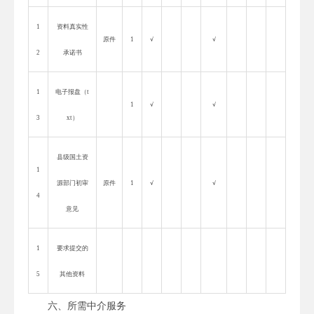
1
资料真实性
原件
1
√
√
2
承诺书
1
电子报盘（
t
1
√
√
3
xt
）
县级国土资
1
源部门初审
原件
1
√
√
4
意见
1
要求提交的
5
其他资料
六、所需中介服务