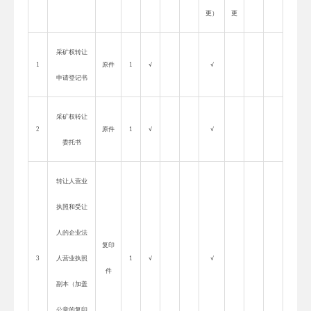
更）
更
采矿权转让
1
原件
1
√
√
申请登记书
采矿权转让
2
原件
1
√
√
委托书
转让人营业
执照和受让
人的企业法
复印
3
人营业执照
1
√
√
件
副本（加盖
公章的复印