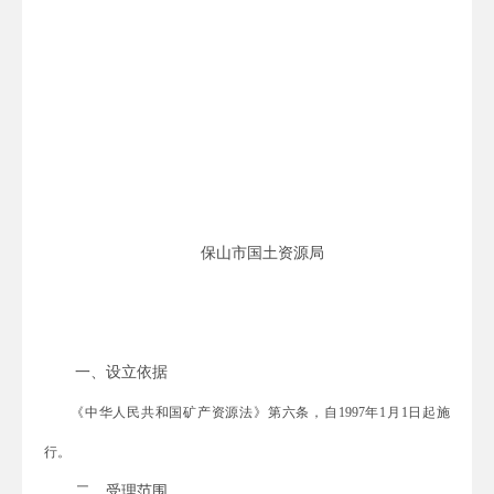
保山市国土资源局
一、设立依据
《中华人民共和国矿产资源法》第六条，自
1997
年
1
月
1
日起施
行。
二、受理范围