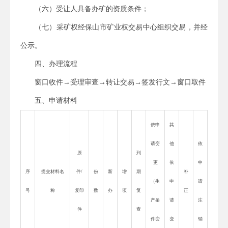
（六）受让人具备办矿的资质条件；
（七）采矿权经保山市矿业权交易中心组织交易，并经
公示。
四、办理流程
窗口收件→受理审查→转让交易→签发行文→窗口取件
五、申请材料
依申
其
请变
他
依
原
到
更
依
申
序
提交材料名
件
/
份
新
增
期
补
（生
申
请
号
称
复印
数
办
项
复
正
产条
请
注
件
查
件变
变
销