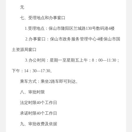
无
七、受理地点和办事窗口
1.
受理地点：
保山市隆阳区兰城路
130
号数码港
4
楼
2.
办事窗口：保山市政务服务管理中心
4
楼保山市国
土资源局窗口
3.
办公时间：
星期一至星期五上午：
8
：
00
—
11:30
；
下午：
14
：
30
—
17:30
。
乘车方式：乘坐
2
路车即可到达。
八、审批时限
法定时限
40
个工作日
承诺时限
40
个工作日
九、审批收费及依据