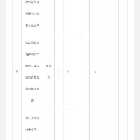
在转让申请
登记书上签
署意见盖章
涉及国家出
资探明矿产
地的，还应
复印
9
1
√
√
提交价款处
件
置的相关凭
证
受让人为涉
外企业的，