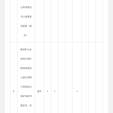
让申请登记
书上签署意
见盖章（原
件）
集体矿山企
业转让采矿
权还应提交
上级主管部
门同意转让
8
原件
1
√
√
采矿权的书
面意见，并