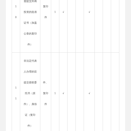
需提交外商
1
复印
投资的批准
1
√
√
0
件
证书（加盖
公章的复印
件）
非法定代表
人办理的应
提交授权委
件、
1
托书（原
复印
1
√
√
1
件）、身份
件
证（复印
件）