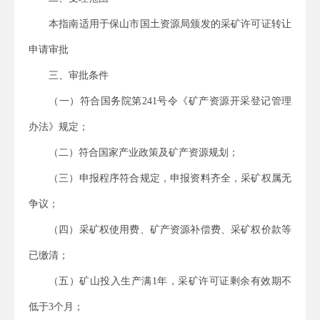
本指南适用于保山市国土资源局颁发的采矿许可证转让
申请审批
三、审批条件
（一）符合国务院第
241
号令《矿产资源开采登记管理
办法》规定；
（二）符合
国家产业政策及矿产资源规划；
（三）申报程序符合规定，申报资料齐全，采矿权属无
争议；
（四）采矿权使用费、矿产资源补偿费、采矿权价款等
已缴清；
（五）矿山投入生产满
1
年，采矿许可证剩余有效期不
低于
3
个月；