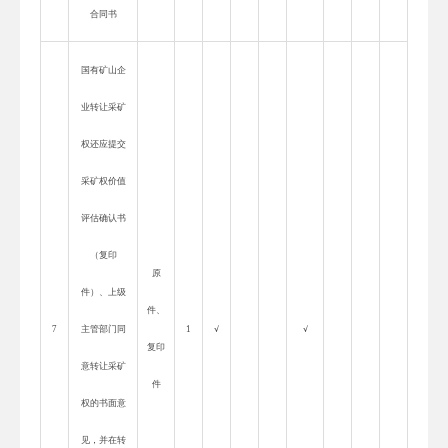
合同书
国有矿山企
业转让采矿
权还应提交
采矿权价值
评估确认书
（复印
原
件）、上级
件、
7
主管部门同
1
√
√
复印
意转让采矿
件
权的书面意
见，并在转