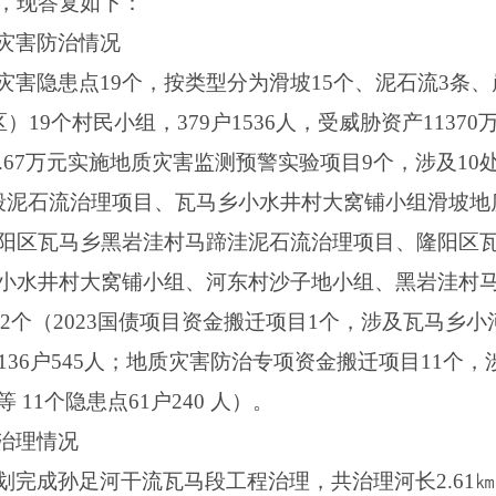
，现答复如下：
灾害防治情况
害隐患点19个，按类型分为滑坡15个、泥石流3条、
）19个村民小组，379户1536人，受威胁资产113
.67万元实施地质灾害监测预警实验项目9个，涉及10处
段泥石流治理项目、瓦马乡小水井村大窝铺小组滑坡地
阳区瓦马乡黑岩洼村马蹄洼泥石流治理项目、隆阳区瓦马
小水井村大窝铺小组、河东村沙子地小组、黑岩洼村马
目12个（2023国债项目资金搬迁项目1个，涉及瓦马
136户545人；地质灾害防治专项资金搬迁项目11个
11个隐患点61户240 人）。
治理情况
完成孙足河干流瓦马段工程治理，共治理河长2.61㎞、