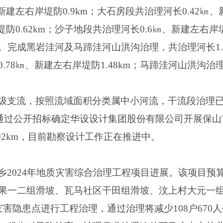
新建左右岸堤防0.9km；大石房段共治理河长0.42㎞、
堤防0.62km；沙子地段共治理河长0.6㎞、新建左右岸
8km。完成黑岩洼河及马蹄洼河山洪沟治理，共治理河长1.2
78㎞、新建左右岸堤防1.48km；马蹄洼河山洪沟治理
级支流，按照流域面积分类属中小河流，干流段治理
务局通过公开招标确定华设设计集团股份有限公司开展保
92km，目前勘察设计工作正在推进中。
2024年地质灾害综合治理工程项目进展。该项目预算投
果一二组滑坡、瓦马社区干田组滑坡、汶上村大元一
害隐患点进行工程治理，通过治理将减少108户670人