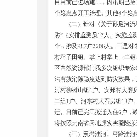
目目前已进场施工，因汛期已至
个隐患点开工治理。其他4个隐
（二）针对《关于孙足河流
防”（安排监测员17人、实施监
个，涉及487户2206人。三
村坪子田组、掌上村掌上一二组
区自然资源部门我多次组织专家
法有效消除隐患达到防灾效果，
河村柳树山组1户、安邦村大磨房
二组1户、河东村大石房组13户、
迁。目前已完工搬迁入住6户，
将按照云南省因地质灾害避险搬
（三）黑岩洼河、马蹄洼河