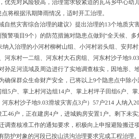
，优先对风险较高，治理需求较紧迫的瓦马乡中心幼儿
患点将根据汛期降雨情况，适时开工治理。
域自然灾害综合治理的建议》提出治理的13个地质灾害
测预警项目9个）的防范措施对隐患点做到“全天候、多
是对未纳入治理的小河村柳树山组、小河村岩头组、安邦
、河东村一二组、河东村大石房组、河东村沙子地9.0
对孙足河流域及周边进行了实地调查核实，因地形、
为确保群众生命财产安全，已将以上9个隐患点中除小
组5户、掌上村河边组14户、掌上村坪子田组6户、掌
河东村沙子地9.03滑坡灾害点3户）57户214 人纳入
竣工46户，正在建房4户，进城购房安置1户。剩下未
迁调查核准工作的通知要求，积极向上申报避险搬迁
有防护对象的河段已按山洪沟治理要求完成工程治理