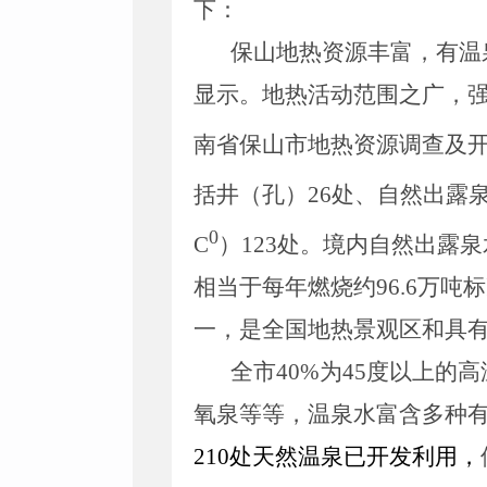
下：
保山地热资源丰富，有温
显示。地热活动范围之广，
南省保山市地热资源调查及
括井（孔）
26
处、自然出露
0
C
）
123
处。境内自然出露泉
相当于每年燃烧约
96.6
万吨标
一，是全国地热景观区和具
全市
40%
为
45
度以上的高
氧泉等等，温泉水富含多种
210
处天然温泉已开发利用，