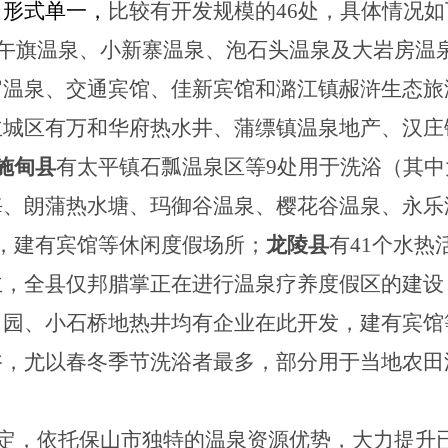
、形式单一，
比较有开发规模的
46
处，具体情况如
午旗温泉、小新寨温泉、泡石头温泉及大岩房温
官温泉、交通宾馆、佳新宾馆和潞江镇赧浒生态旅
主城区有万和华府热水井、蒲缥镇温泉地产、汉庄
施甸县
有太平镇石瓢温泉区等
9
处用于洗浴（其中
海、朗蒲热水塘、玛御谷温泉、樱花谷温泉、永乐
，建有宾馆等休闲度假场所；
龙陵县
有
41
个水热
主，全县仅邦腊掌正在进行温泉疗养度假区的建设
田园、小石桥地热井均有企业在此开发，建有宾馆
浴，尤以春冬季节洗浴者最多，部分用于当地农田
定，依托保山市独特的温泉资源优势，大力提升