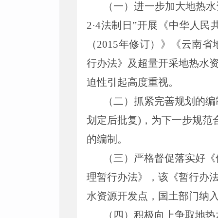
（一）进一步加大地热水
2
·
4
法制日”开展《中华人民
（
2015
年修订）》《云南省
行办法》及超量开采地热水
迫性引起高度重视。
（二）抓紧完善规划的编
划定后批复
)
，为下一步规范
的编制。
（三）严格督促落实好《
理暂行办法》，该《暂行办
水资源开发点，国土部门纳
（四）积极向上争取地热