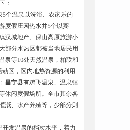
下：
泉
5
个温泉以洗浴、农家乐的
游度假庄园热水井
5
个以宾
镇汉城地产、保山高原旅游小
大部分水热区都被当地居民用
温泉等
10
处天然温泉，柏联和
活动区，区内地热资源的利用
；
昌宁县
有鸡飞温泉、温泉镇
等休闲度假场所。全市其余各
灌溉、水产养殖等，少部分则
已开发温泉的档次水平，着力