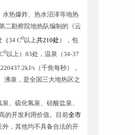
、水热爆炸、热水沼泽等地热
第二勘察院地热队编制的《云
0
处
（
34 C
以上
共
210
处
），包
0
 C
以上）
83
处，温泉（
34-37
量
220437.2kJ/s
（千焦每秒），
、沸泉，是全国三大地热区之
氟泉、硫化氢泉、硅酸盐泉、
高的开发利用价值。目前
全市
证外，其他均不具备合法的开