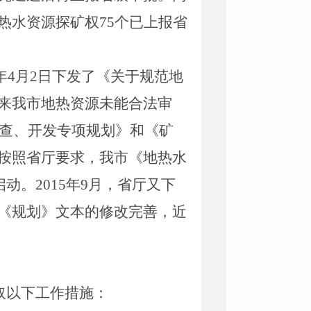
热水资源探矿权
75
个已上报省
年
4
月
2
日下发了《关于规范地
来我市地热资源未能合法审
查、开发专项规划》和《矿
按照省厅要求，我市《地热水
启动。
2015
年
9
月，省厅又下
《规划》文本的修改完善，近
取以下工作措施：