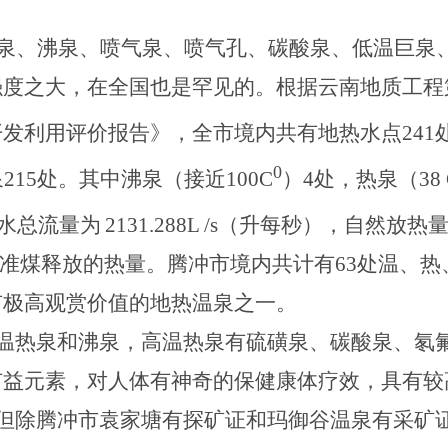
泉、沸泉、喷气泉、喷气孔、碳酸泉、低温巨泉
强度之大，在全国也是罕见的。根据云南地质工程
开发利用评价报告》，
全市境内共有地热水点
241
0
泉
215
处。其中沸泉（接近
100C
）
4
处，热泉（
38
水总流量为
2131.288L
/s
（升每秒），自然放热
准煤释放的热量。腾冲市境内共计有
63
处温、热
有极高观赏价值的地热温泉之一。
温热泉和沸泉，高温热泉有硫磺泉、碳酸泉、氡
有益元素，对人体有神奇的保健康体疗效，具有较
但除腾冲市袁家塘有探矿证和玛御谷温泉有采矿