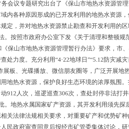
常务会议专题研究出台了《保山市地热水资源管理
市域内各种原因形成的已开发利用的地热水资源，
体规定，并对地热水资源禁止勘查和开发利用的区
法。
按照市政府办公室下发《关于清理和整顿规
和《保山市地热水资源管理暂行办法》要求，市、
查处力度。充分利用“
4
·
22
地球日”“
5.12
防灾减灾日
作展板、光碟播放、微信朋友圈等，广泛开展地
利用地热水资源，保护良好生态环境的浓厚氛围。
出动
912
人次，巡逻巡查
306
次，查处封停非法打井
批。
地热水属国家矿产资源，其开发利用须先探
源相关法律法规相关要求，对重要矿产和优势矿种
级人民政府审查同意后报经市矿管委集体讨论，研