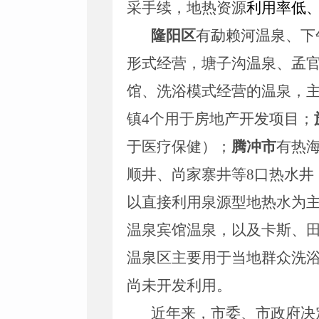
采手续，地热资源
利用率低
隆阳区
有勐赖河温泉、下
形式经营，塘子沟温泉、孟
馆、洗浴模式经营的温泉，
镇
4
个用于房地产开发项目；
于医疗保健）；
腾冲市
有热
顺井、尚家寨井等
8
口热水井
以直接利用泉源型地热水为
温泉宾馆温泉，以及卡斯、
温泉区主要用于当地群众洗
尚未开发利用。
近年来，市委、市政府决