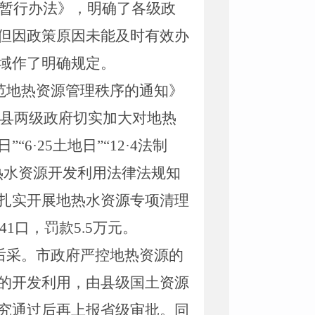
暂行办法》，明确了各级政
但因政策原因未能及时有效办
域作了明确规定。
范地热资源管理秩序的通知》
县两级政府切实加大对地热
”“
6
·
25
土地日”“
12
·
4
法制
热水资源开发利用法律法规知
扎实开展地热水资源专项清理
41
口，罚款
5.5
万元。
后采。市政府严控地热资源的
的开发利用，由县级国土资源
究通过后再上报省级审批。同