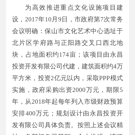
为高效推进重点文化设施项目建
设，
2017
年
10
月
9
日，市政府第
7
次常务
会议明确：保山市文化艺术中心选址于
北片区学府路与正阳路交叉口西北地
块，占地面积约
174
亩；该项目由永昌
投资开发有限公司代建，建筑面积约
4
万
平方米，投资
2
亿元以内，采取
PPP
模式
实施，政府采购出资
2000
万元，期限
5
年，从
2018
年起每年列入市级财政预算
安排
400
万元；规划设计由永昌投资开
发有限公司具体负责。按照上述会议精