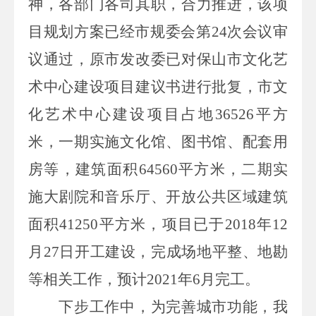
神，各部门各司其职，合力推进，该项
目规划方案已经市规委会第
24
次会议审
议通过，原市发改委已对保山市文化艺
术中心建设项目建议书进行批复，市文
化艺术中心建设项目占地
36526
平方
米，一期实施文化馆、图书馆、配套用
房等，建筑面积
64560
平方米，二期实
施大剧院和音乐厅、开放公共区域建筑
面积
41250
平方米，项目已于
2018
年
12
月
27
日开工建设，完成场地平整、地勘
等相关工作，预计
2021
年
6
月完工。
下步工作中，为完善城市功能，我