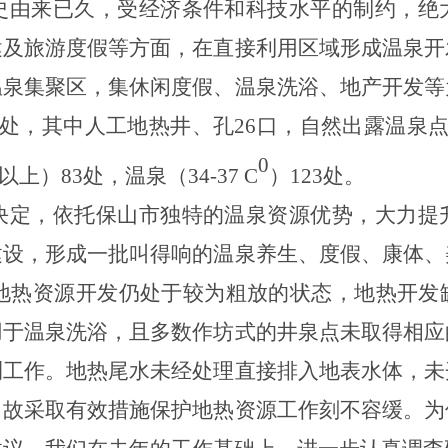
史由来已久，受经济条件和科技水平的制约，绝
健及旅游度假等方面，在直接利用区域形成温泉开
温泉集聚区，集休闲度假、温泉洗浴、地产开发等
处，其中人工地热井、孔
26
口，自然出露温泉
0
以上）
83
处，温泉（
34-37 C
）
123
处。
决定，依托保山市独特的温泉资源优势，大力提
建设，形成一批叫得响的温泉养生、度假、康体、
山地热资源开发仍处于较为粗放的状态，地热开发
用于温泉洗浴，且多数作坊式的井泉点未取得相应
测工作。地热尾水未经处理直接排入地表水体，未
，故采取有效措施保护地热资源工作刻不容缓。为