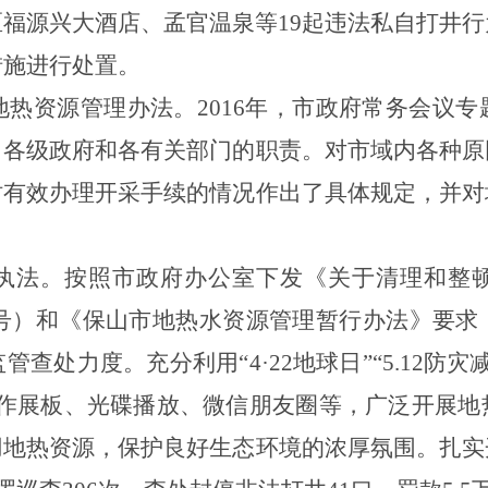
区福源兴大酒店、孟官温泉等
19
起违法私自打井行
措施进行处置。
地热资源管理办法。
2016
年，市政府常务会议专
了各级政府和各有关部门的职责。对市域内各种原
时有效办理开采手续的情况作出了具体规定，并对
执法。
按照市政府办公室下发《关于清理和整
号）和《保山市地热水资源管理暂行办法》要求
监管查处力度。充分利用“
4
·
22
地球日”“
5.12
防灾减
制作展板、光碟播放、微信朋友圈等，广泛开展地
用地热资源，保护良好生态环境的浓厚氛围。扎实