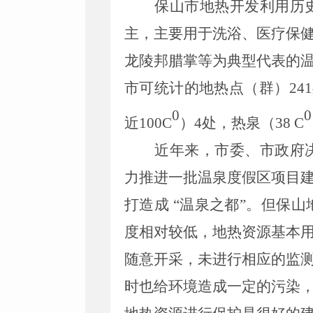
保山市地热开发利用历
主，主要用于洗浴、医疗保
龙陵邦腊掌等为典型代表的
市可统计的地热点（群）
241
0
0
近
100C
）
4
处，热泉（
38 C
近年来，市委、市政府
力推进一批温泉度假区项目
打造成
“温泉之都”。但保
度相对较低，地热资源基本
随意开采，未进行相应的监
时也给环境造成一定的污染