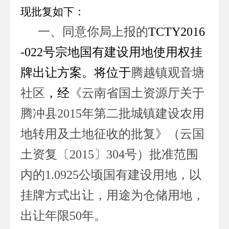
现批复如下：
一、同意你局上报的
TCTY2016
-022
号宗地国有建设用地使用权挂
牌出让方案。将位于
腾越镇观音塘
社区
，经
《云南省国土资源厅关于
腾冲县
2015
年第二批城镇建设农用
地转用及土地征收的批复》（云国
土资复〔
2015
〕
304
号）批准范围
内的
1.0925
公顷国有建设用地，以
挂牌方式出让，用途为仓储用地，
出让年限
50
年。